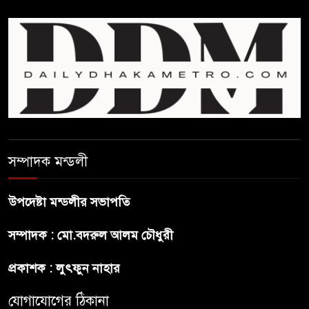
সম্পাদক মন্ডলী
উপদেষ্টা মন্ডলীর সভাপতি
সম্পাদক : মো.বদরুল আলম চৌধুরী
প্রকাশক : লুৎফুন নাহার
যোগাযোগের ঠিকানা