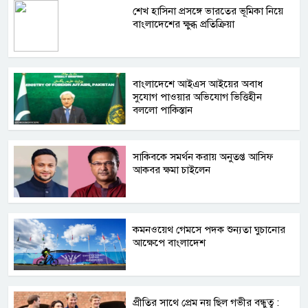
শেখ হাসিনা প্রসঙ্গে ভারতের ভূমিকা নিয়ে
বাংলাদেশের ক্ষুব্ধ প্রতিক্রিয়া
বাংলাদেশে আইএস আইয়ের অবাধ
সুযোগ পাওয়ার অভিযোগ ভিত্তিহীন
বললো পাকিস্তান
সাকিবকে সমর্থন করায় অনুতপ্ত আসিফ
আকবর ক্ষমা চাইলেন
কমনওয়েথ গেমসে পদক শুন্যতা ঘুচানোর
আক্ষেপে বাংলাদেশ
প্রীতির সাথে প্রেম নয় ছিল গভীর বন্ধুত্ব :