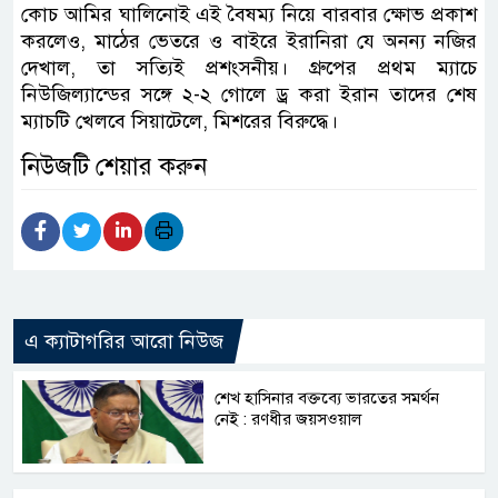
কোচ আমির ঘালিনোই এই বৈষম্য নিয়ে বারবার ক্ষোভ প্রকাশ
করলেও, মাঠের ভেতরে ও বাইরে ইরানিরা যে অনন্য নজির
দেখাল, তা সত্যিই প্রশংসনীয়। গ্রুপের প্রথম ম্যাচে
নিউজিল্যান্ডের সঙ্গে ২-২ গোলে ড্র করা ইরান তাদের শেষ
ম্যাচটি খেলবে সিয়াটেলে, মিশরের বিরুদ্ধে।
নিউজটি শেয়ার করুন
এ ক্যাটাগরির আরো নিউজ
শেখ হাসিনার বক্তব্যে ভারতের সমর্থন
নেই : রণধীর জয়সওয়াল