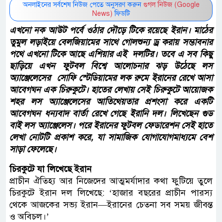
অনলাইনের সর্বশেষ নিউজ পেতে অনুসরণ করুন
গুগল নিউজ (Google
News)
ফিডটি
এখনো নক আউট পর্বে ওঠার দৌড়ে টিকে রয়েছে ইরান। মাঠের
তুমুল লড়াইয়ে বেলজিয়ামের সাথে গোলশুন্য ড্র করায় সম্ভাবনার
পথে এখনো টিকে আছে এশিয়ার এই দলটির। তবে এ সব কিছু
ছাড়িয়ে এখন ফুটবল বিশ্বে আলোচনার ঝড় উঠেছে লস
অ্যাঞ্জেলেসের সোফি স্টেডিয়ামের লক রুমে ইরানের রেখে আসা
আবেগঘন এক চিরুকুটে। হাতের লেখায় সেই চিরুকুটে আয়োজক
শহর লস অ্যাঞ্জেলেসের আতিথেয়তার প্রশংসা করে একটি
আবেগঘন ধন্যবাদ বার্তা রেখে গেছে ইরানি দল। লিখেছেন গুড
বাই লস অ্যাঞ্জেলেস। পরে ইরানের ফুটবল ফেডারেশন সেই হাতে
লেখা নোটটি প্রকাশ করে, যা সামাজিক যোগাযোগমাধ্যমে বেশ
সাড়া ফেলেছে।
চিরকুটে যা লিখেছে ইরান
প্রাচীন ঐতিহ্য আর নিজেদের আত্মমর্যাদার কথা ফুটিয়ে তুলে
চিরকুটে ইরান দল লিখেছে: ‘হাজার বছরের প্রাচীন পারস্য
থেকে আজকের সভ্য ইরান—ইরানের চেতনা সব সময় জীবন্ত
ও অবিচল।’