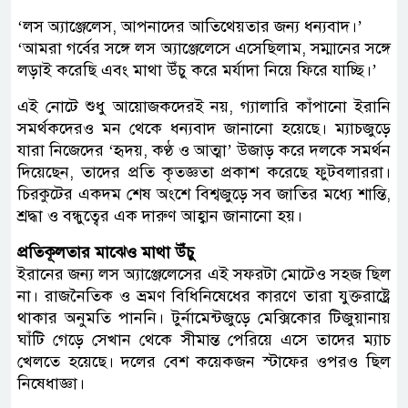
‘লস অ্যাঞ্জেলেস, আপনাদের আতিথেয়তার জন্য ধন্যবাদ।’
‘আমরা গর্বের সঙ্গে লস অ্যাঞ্জেলেসে এসেছিলাম, সম্মানের সঙ্গে
লড়াই করেছি এবং মাথা উঁচু করে মর্যাদা নিয়ে ফিরে যাচ্ছি।’
এই নোটে শুধু আয়োজকদেরই নয়, গ্যালারি কাঁপানো ইরানি
সমর্থকদেরও মন থেকে ধন্যবাদ জানানো হয়েছে। ম্যাচজুড়ে
যারা নিজেদের ‘হৃদয়, কণ্ঠ ও আত্মা’ উজাড় করে দলকে সমর্থন
দিয়েছেন, তাদের প্রতি কৃতজ্ঞতা প্রকাশ করেছে ফুটবলাররা।
চিরকুটের একদম শেষ অংশে বিশ্বজুড়ে সব জাতির মধ্যে শান্তি,
শ্রদ্ধা ও বন্ধুত্বের এক দারুণ আহ্বান জানানো হয়।
প্রতিকূলতার মাঝেও মাথা উঁচু
ইরানের জন্য লস অ্যাঞ্জেলেসের এই সফরটা মোটেও সহজ ছিল
না। রাজনৈতিক ও ভ্রমণ বিধিনিষেধের কারণে তারা যুক্তরাষ্ট্রে
থাকার অনুমতি পাননি। টুর্নামেন্টজুড়ে মেক্সিকোর টিজুয়ানায়
ঘাঁটি গেড়ে সেখান থেকে সীমান্ত পেরিয়ে এসে তাদের ম্যাচ
খেলতে হয়েছে। দলের বেশ কয়েকজন স্টাফের ওপরও ছিল
নিষেধাজ্ঞা।