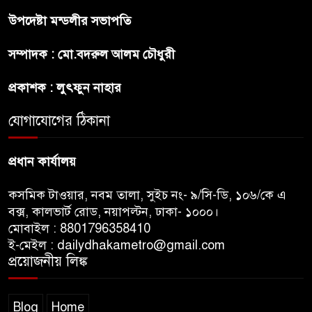
উপদেষ্টা মন্ডলীর সভাপতি
কাউকে অসম্মান করতে নয়,
সম্পাদক : মো.বদরুল আলম চৌধুরী
জনগনের অধিকার আদায়ে এসেছিঃ
জামাতের আমির
প্রকাশক : লুৎফুন নাহার
রাষ্ট্রপতি নির্বাচন ২০ আগষ্ট
যোগাযোগের ঠিকানা
প্রধান কার্যালয়
কসমিক টাওয়ার, নবম তালা, সুইচ নং- ৯/সি-ডি, ১০৬/কে এ
বক্স, কালভার্ট রোড, নয়াপল্টন, ঢাকা- ১০০০।
মোবাইল : 8801796358410
ই-মেইল : dailydhakametro@gmail.com
প্রয়োজনীয় লিঙ্ক
Blog
Home