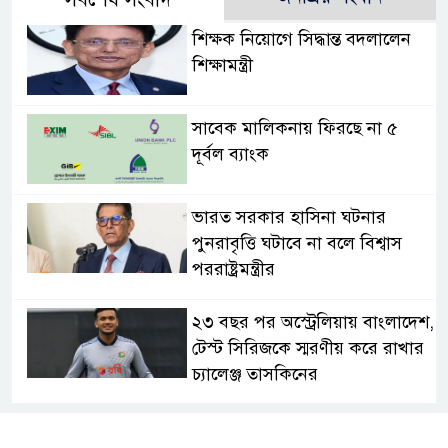
শিক্ষক নিয়োগে সিদ্ধান্ত বদলালেন
শিক্ষামন্ত্রী
সাবেক মালিকনায় ফিরছে না ৫
দূর্বল ব্যাংক
ভারত সরকার হাসিনা ঘটনার
পুনরাবৃত্তি ঘটাবে না বলে বিশ্বাস
পররাষ্ট্রমন্ত্রীর
২৩ বছর পর অস্ট্রেলিয়ায় বাংলাদেশ,
টেস্ট সিরিজকে স্মরণীয় করে রাখার
চ্যালেঞ্জ তাসকিনের
গোল উদযাপনে লাফ, এরপর গর্তে