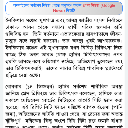
অনলাইনের সর্বশেষ নিউজ পেতে অনুসরণ করুন
গুগল নিউজ (Google
News)
ফিডটি
ইনকিলাব মঞ্চের মুখপাত্র এবং আসন্ন জাতীয় সংসদ নির্বাচনে
ঢাকা-৮ আসন থেকে সম্ভাব্য প্রার্থী শরিফ ওসমান হাদি
গুলিবিদ্ধ হন। তিনি বর্তমানে এভারকেয়ার হাসপাতালে জীবন-
মৃত্যুর সঙ্গে লড়াই করছেন। তার অবস্থা খুবই আশঙ্কাজনক।
ইনকিলাব মঞ্চের এই মুখপাত্রকে যখন নিবিড় চিকিৎসা দিয়ে
যাচ্ছে ঠিক তখন ভারত থেকে হাদির চিকিৎসকদের ওপর
হুমকি আসছে বলে অভিযোগ ওঠেছে। অভিযোগ তুলেছেন স্বয়ং
তার চিকিৎসকরাই। তাদের নাম্বার বিভিন্ন পাবলিক প্ল্যাটফর্মে
ছড়িয়ে দেয়া হচ্ছে।
রোববার (১৪ ডিসেম্বর) হাদির সর্বশেষ শারীরিক অবস্থা
জানিয়ে প্রেস ব্রিফিংয়ে তার চিকিৎসক বলেছেন, হাদিকে আজ
সকালে মেডিকেল বোর্ডের মিটিংয়ের আগেই সিটি স্ক্যান করা
হয়েছে। এই রিপিট সিটি স্ক্যানে মস্তিষ্কে ব্যাপক ইডেমা (পানি
জমা), অক্সিজেনের ঘাটতি পাওয়া গেছে, যা ব্রেনের জন্য অত্যন্ত
ঝুঁকিপূর্ণ। মস্তিষ্কের কিছু অংশে ছিটা ছিটা রক্ত জমাট বাঁধার
লক্ষণও পাওয়া গেছে। অর্থাৎ সর্বশেষ সিটি স্ক্যান অনুযায়ী