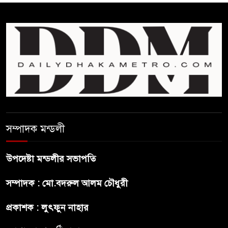
উধাও!
টিকিট চেকিংয়ের সময় রেল
কর্মকর্তার ওপর হামলা, ৫ জনের
বিরুদ্ধে এজাহার
৩৫ বছর পর রাষ্ট্রপতি পদে ভোট ,
জামাতের প্রার্থী অলি,বিএনপি
কিনেছে দুটি ফরম
সম্পাদক মন্ডলী
হাদি হত্যার আসামি ও হাসিনাকে
দ্রুত ফিরিয়ে দেওয়ার আহ্বান
উপদেষ্টা মন্ডলীর সভাপতি
জানালো ঢাকা
সম্পাদক : মো.বদরুল আলম চৌধুরী
বেতন সংক্রান্ত ঝামেলায় বাংলাদেশ
প্রকাশক : লুৎফুন নাহার
যুব দলের কোচ জোন্স