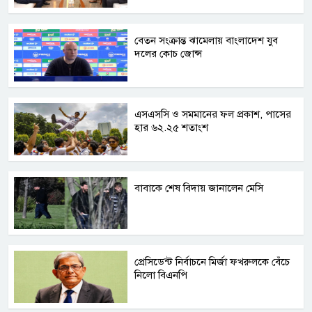
বেতন সংক্রান্ত ঝামেলায় বাংলাদেশ যুব
দলের কোচ জোন্স
এসএসসি ও সমমানের ফল প্রকাশ, পাসের
হার ৬২.২৫ শতাংশ
বাবাকে শেষ বিদায় জানালেন মেসি
প্রেসিডেন্ট নির্বাচনে মির্জা ফখরুলকে বেঁচে
নিলো বিএনপি