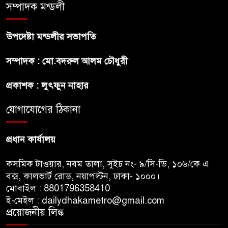
সৌদি আরবের কারখানায় আগুনে
সম্পাদক মন্ডলী
পুড়ে নওগাঁরই ১০ জনের মৃত্যু
উপদেষ্টা মন্ডলীর সভাপতি
রাষ্ট্রপতি নির্বাচন ও বৈশ্বিক চ্যালেঞ্জ
সম্পাদক : মো.বদরুল আলম চৌধুরী
মোকাবেলা
প্রকাশক : লুৎফুন নাহার
প্রেসিডেন্ট নির্বাচনে মির্জা ফখরুলকে
বেঁচে নিলো বিএনপি
যোগাযোগের ঠিকানা
প্রধান কার্যালয়
কসমিক টাওয়ার, নবম তালা, সুইচ নং- ৯/সি-ডি, ১০৬/কে এ
বক্স, কালভার্ট রোড, নয়াপল্টন, ঢাকা- ১০০০।
মোবাইল : 8801796358410
ই-মেইল : dailydhakametro@gmail.com
প্রয়োজনীয় লিঙ্ক