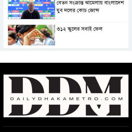
বেতন সংক্রান্ত ঝামেলায় বাংলাদেশ
যুব দলের কোচ জোন্স
৩১২ স্কুলের সবাই ফেল
পুনঃনিরীক্ষণের আবেদন করলে
সম্পূর্ণ খাতা দেখা হবে : শিক্ষামন্ত্রী
এসএসসি ও সমমানের ফল প্রকাশ,
পাসের হার ৬২.২৫ শতাংশ
বাবাকে শেষ বিদায় জানালেন মেসি