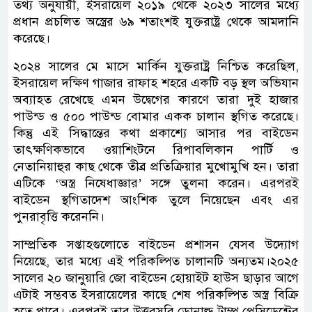
তথ্য অনুযায়ী, ইসরায়েল ২০১৯ থেকে ২০২৩ সালের মধ্যে
প্রধান প্রচলিত অস্ত্রের ৬৯ শতাংশই যুক্তরাষ্ট্র থেকে আমদানি
করেছে।
২০২৪ সালের মে মাসে মার্কিন যুক্তরাষ্ট্র নিশ্চিত করেছিল,
ইসরায়েল দক্ষিণ গাজার রাফাহ শহরে একটি বড় স্থল অভিযান
অব্যাহত রেখেছে এমন উদ্বেগের কারণে তারা দুই হাজার
পাউন্ড ও ৫০০ পাউন্ড বোমার একক চালান স্থগিত করেছে।
কিন্তু এই সিদ্ধান্তের কথা প্রকাশ্যে আসার পর বাইডেন
তাৎক্ষণিকভাবে ওয়াশিংটনে রিপাবলিকান পার্টি ও
নেতানিয়াহুর কাছ থেকে তীব্র প্রতিক্রিয়ার মুখোমুখি হন। তারা
এটিকে ‘অস্ত্র নিষেধাজ্ঞার’ সঙ্গে তুলনা করেন। এরপরই
বাইডেন স্থগিতাদেশ আংশিক তুলে নিয়েছেন এবং এর
পুনরাবৃত্তি করেননি।
সাম্প্রতিক সপ্তাহগুলোতে বাইডেন প্রশাসন যেসব উদ্যোগ
নিয়েছে, তার মধ্যে এই পরিকল্পিত চালানটি অন্যতম।২০২৫
সালের ২০ জানুয়ারি জো বাইডেন হোয়াইট হাউস ছাড়ার আগে
এটাই সম্ভবত ইসরায়েলের কাছে শেষ পরিকল্পিত অস্ত্র বিক্রি
হতে পারে। এরপরই তার উত্তরসূরি ডোনাল্ড ট্রাম্প প্রেসিডেন্টের