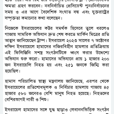
ক্ষমতা গ্রহণ করবেন। নবনির্বাচিত প্রেসিডেন্ট পুনঃনির্বাচনের
সময় ও এর আগে বৈদেশিক সংঘাত বন্ধ এবং যুক্তরাষ্ট্রের
সম্পৃক্ততা কমানোর কথা বলেছেন।
নিজেকে ইসরায়েলের কট্টর সমর্থক হিসেবে তুলে ধরলেও
গাজায় সামরিক অভিযান দ্রুত শেষ করতে মার্কিন মিত্রের প্রতি
আহ্বান জানিয়েছেন ট্রাম্প। ইসরায়েল ২০২৩ সালের ৭ অক্টোবর
দক্ষিণ ইসরায়েলে হামাসের নজিরবিহীন হামলার প্রতিক্রিয়ায়
এই ফিলিস্তিনি সশস্ত্র সংগঠনটিকে ধ্বংস করার উদ্দেশ্যে
অভিযান শুরু করো। হামাসের অভিযানে প্রায় ১ হাজার ২০০
জন ইসরায়েলি নিহত হয় এবং ২৫১ জনকে জিম্মি করা
হয়েছিল।
হামাস পরিচালিত স্বাস্থ্য মন্ত্রণালয় জানিয়েছে, এরপর থেকে
ইসরায়েলের প্রতিশোধমূলক ও নির্বিচার হামলায় গাজায় ৪৫
হাজার ৫৮০ জনেরও বেশি মানুষ নিহত হয়েছে। নিহতদের
বেশিরভাগই নারী ও শিশু।
ইসরায়েল হামাসের সঙ্গে যুদ্ধ ছাড়াও লেবাননভিত্তিক সংগঠন