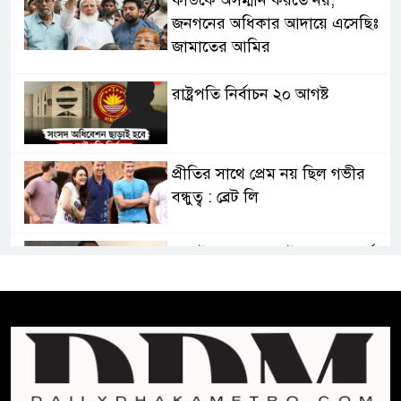
জনগনের অধিকার আদায়ে এসেছিঃ
জামাতের আমির
রাষ্ট্রপতি নির্বাচন ২০ আগষ্ট
প্রীতির সাথে প্রেম নয় ছিল গভীর
বন্ধুত্ব : ব্রেট লি
জুলাই সনদ ও জুলাই যোদ্ধা সংবর্ধনা
অনুষ্ঠানে বিশৃঙ্খলায় ক্ষুদ্ধ ভারপ্রাপ্ত
রাষ্ট্রপতি
আমরা যদি বলি জুলাই কার, তাহলে
তো জুলাই কারওই থাকবে না:
স্বরাষ্ট্রমন্ত্রী