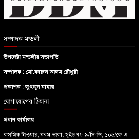
ফ্যাসিবাদ মুক্ত দিবস ৫ আগস্ট
সম্পাদক মন্ডলী
শেখ হাসিনার বক্তব্য প্রচার করলেই
ব্যবস্থা নিবে সরকার : প্রধানমন্ত্রীর
উপদেষ্টা মন্ডলীর সভাপতি
উপদেষ্টা
সম্পাদক : মো.বদরুল আলম চৌধুরী
বাংলাদেশে বিনিয়োগ ও দক্ষ শ্রমিক
নিতে আগ্রহী সৌদি আরব
প্রকাশক : লুৎফুন নাহার
যোগাযোগের ঠিকানা
ব্রাজিলের ফুটবলারকে গুলি করে
হত্যা
প্রধান কার্যালয়
কসমিক টাওয়ার, নবম তালা, সুইচ নং- ৯/সি-ডি, ১০৬/কে এ