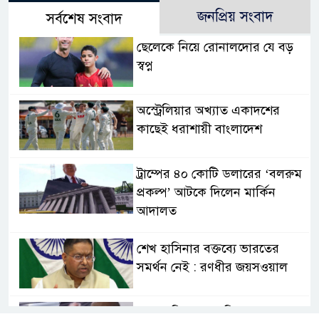
জনপ্রিয় সংবাদ
সর্বশেষ সংবাদ
ছেলেকে নিয়ে রোনালদোর যে বড়
স্বপ্ন
অস্ট্রেলিয়ার অখ্যাত একাদশের
কাছেই ধরাশায়ী বাংলাদেশ
ট্রাম্পের ৪০ কোটি ডলারের ‘বলরুম
প্রকল্প’ আটকে দিলেন মার্কিন
আদালত
শেখ হাসিনার বক্তব্যে ভারতের
সমর্থন নেই : রণধীর জয়সওয়াল
শেখ হাসিনা দেশে ফিরে আসুক,