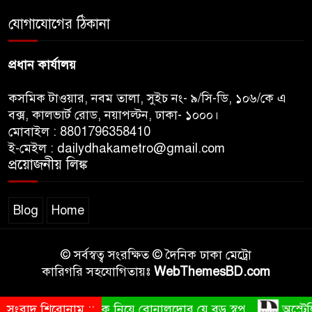
কমনওয়েথ গেমসে পদক শুন্যতা
যোগাযোগের ঠিকানা
ঘুচানোর আক্ষেপে বাংলাদেশ
প্রধান কার্যালয়
কসমিক টাওয়ার, নবম তালা, সুইচ নং- ৯/সি-ডি, ১০৬/কে এ
বক্স, কালভার্ট রোড, নয়াপল্টন, ঢাকা- ১০০০।
মোবাইল : 8801796358410
ই-মেইল : dailydhakametro@gmail.com
প্রয়োজনীয় লিঙ্ক
Blog
Home
© সর্বস্বত্ব সংরক্ষিত © দৈনিক ঢাকা মেট্রো
কারিগরি সহযোগিতায়ঃ
WebThemesBD.com
সংবাদ শিরোনাম ::
ছেলেকে নিয়ে রোনালদোর যে বড় স্বপ্ন
অস্ট্রেল