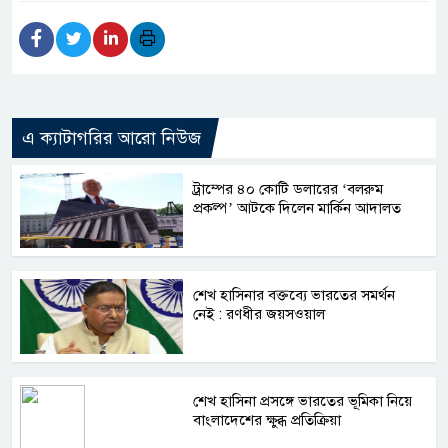
এ ক্যাটাগরির আরো নিউজ
ট্রাম্পের ৪০ কোটি ডলারের ‘বলরুম
প্রকল্প’ আটকে দিলেন মার্কিন আদালত
শেখ হাসিনার বক্তব্যে ভারতের সমর্থন
নেই : রণধীর জয়সওয়াল
শেখ হাসিনা প্রসঙ্গে ভারতের ভূমিকা নিয়ে
বাংলাদেশের ক্ষুব্ধ প্রতিক্রিয়া