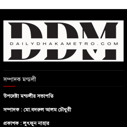
গণহত্যার দায়ে কারাগারে যাক :
আইনমন্ত্রী
বিলুপ্ত হচ্ছে র‍্যাব,নতুন বাহিনী
‘স্পেশাল রেসপন্স ব্যাটালিয়ন’
শেখ হাসিনা প্রসঙ্গে ভারতের ভূমিকা
নিয়ে বাংলাদেশের ক্ষুব্ধ প্রতিক্রিয়া
বাংলাদেশে আইএস আইয়ের অবাধ
সম্পাদক মন্ডলী
সুযোগ পাওয়ার অভিযোগ ভিত্তিহীন
বললো পাকিস্তান
উপদেষ্টা মন্ডলীর সভাপতি
সাকিবকে সমর্থন করায় অনুতপ্ত
সম্পাদক : মো.বদরুল আলম চৌধুরী
আসিফ আকবর ক্ষমা চাইলেন
প্রকাশক : লুৎফুন নাহার