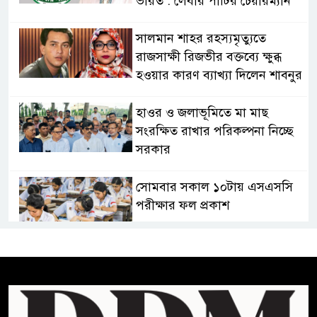
ভারত : লেবার পার্টির চেয়ারম্যান
সালমান শাহর রহস্যমৃত্যুতে
রাজসাক্ষী রিজভীর বক্তব্যে ক্ষুব্ধ
হওয়ার কারণ ব্যাখ্যা দিলেন শাবনুর
হাওর ও জলাভূমিতে মা মাছ
সংরক্ষিত রাখার পরিকল্পনা নিচ্ছে
সরকার
সোমবার সকাল ১০টায় এসএসসি
পরীক্ষার ফল প্রকাশ
চিকিৎসকদের পেশাগত দায়িত্বে
রাজনীতি যেন বাধা না হয় :
প্রধানমন্ত্রী