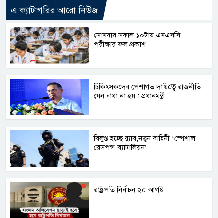
এ ক্যাটাগরির আরো নিউজ
সোমবার সকাল ১০টায় এসএসসি
পরীক্ষার ফল প্রকাশ
চিকিৎসকদের পেশাগত দায়িত্বে রাজনীতি
যেন বাধা না হয় : প্রধানমন্ত্রী
বিলুপ্ত হচ্ছে র‍্যাব,নতুন বাহিনী ‘স্পেশাল
রেসপন্স ব্যাটালিয়ন’
রাষ্ট্রপতি নির্বাচন ২০ আগষ্ট