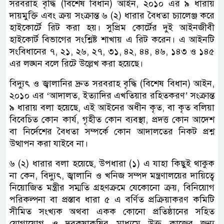
সরবরাহ বৃদ্ধি (বিশেষ বিধান) আইন, ২০১০ এর ৯ ধারায়
দায়মুক্তি এবং ক্রয় সংক্রান্ত ৬ (২) ধারার বৈধতা চ্যালেঞ্জ করে
হাইকোর্টে রিট করা হয়। সুপ্রিম কোর্টের দুই আইনজীবী
হাইকোর্ট বিভাগের সংশ্লিষ্ট শাখায় এ রিট করেন। এ আইনটি
সংবিধানের ৭, ২১, ২৬, ২৭, ৩১, ৪২, ৪৪, ৪৬, ১৪৩ ও ১৪৫
এর লঙ্ঘন বলে রিটে উল্লেখ করা হয়েছে।
বিদ্যুৎ ও জ্বালানির দ্রুত সরবরাহ বৃদ্ধি (বিশেষ বিধান) আইন,
২০১০ এর ‘আদালত, ইত্যাদির এখতিয়ার রহিতকরণ’ সংক্রান্ত
৯ ধারায় বলা হয়েছে, এই আইনের অধীন কৃত, বা কৃত বলিয়া
বিবেচিত কোন কার্য, গৃহীত কোন ব্যবস্থা, প্রদত্ত কোন আদেশ
বা নির্দেশের বৈধতা সম্পর্কে কোন আদালতের নিকট প্রশ্ন
উত্থাপন করা যাইবে না।
৬ (২) ধারার বলা হয়েছে, উপধারা (১) এ যাহা কিছুই থাকুক
না কেন, বিদ্যুৎ, জ্বালানি ও খনিজ সম্পদ মন্ত্রণালয়ের দায়িত্বে
নিয়োজিত মন্ত্রীর সম্মতি গ্রহণক্রমে যেকোনো ক্রয়, বিনিয়োগ
পরিকল্পনা বা প্রস্তাব ধারা ৫ এ বর্ণিত প্রক্রিয়াকরণ কমিটি
সীমিত সংখ্যক অথবা একক কোনো প্রতিষ্ঠানের সহিত
যোগাযোগ ও দরকষাকষির মাধ্যমে উক্ত কাজের জন্য