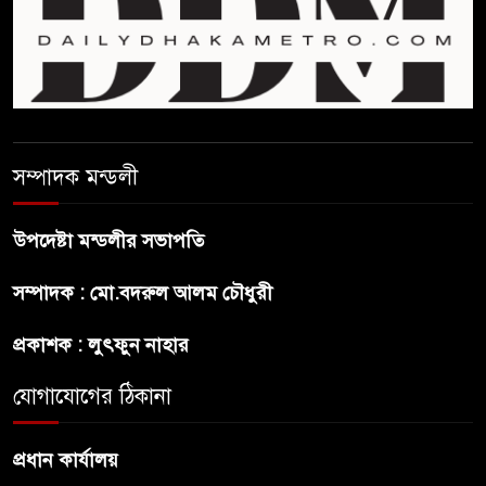
ফিফা সভাপতির বিরুদ্ধে এবার
‘নারী সংক্রান্ত অভিযোগ
ছেলেকে নিয়ে রোনালদোর যে বড়
স্বপ্ন
সম্পাদক মন্ডলী
অস্ট্রেলিয়ার অখ্যাত একাদশের
কাছেই ধরাশায়ী বাংলাদেশ
উপদেষ্টা মন্ডলীর সভাপতি
সম্পাদক : মো.বদরুল আলম চৌধুরী
ট্রাম্পের ৪০ কোটি ডলারের ‘বলরুম
প্রকল্প’ আটকে দিলেন মার্কিন
প্রকাশক : লুৎফুন নাহার
আদালত
যোগাযোগের ঠিকানা
শেখ হাসিনার বক্তব্যে ভারতের
সমর্থন নেই : রণধীর জয়সওয়াল
প্রধান কার্যালয়