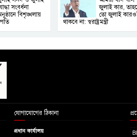
োদ্ধা সংবর্ধনা
জুলাই কার, তাহ
নুষ্ঠানে বিশৃঙ্খলায়
তো জুলাই কারও
ট্রপতি
থাকবে না: স্বরাষ্ট্রমন্ত্রী
যোগাযোগের ঠিকানা
প্
প্রধান কার্যালয়
B