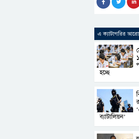
এ ক্যাটাগরির আর
প
হচ্ছে
ব
র
‘
ব্যাটালিয়ন’
জ