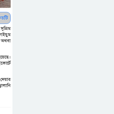
রোনালদোর যে বড়
স্বপ্ন
ডটি
অস্ট্রেলিয়ার অখ্যাত
ুপ্রিম
একাদশের কাছেই
কাইয়ুম
ধরাশায়ী বাংলাদেশ
া অথবা
ট্রাম্পের ৪০ কোটি
হয়েছে।
ডলারের ‘বলরুম
কোর্টে
প্রকল্প’ আটকে
দিলেন মার্কিন আদালত
 দেয়ার
বালানি
শেখ হাসিনার
বক্তব্যে ভারতের
সমর্থন নেই : রণধীর
জয়সওয়াল