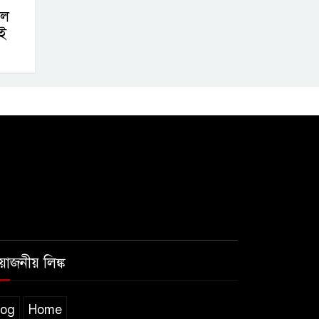
লে
ই
রয়োজনীয় লিঙ্ক
log
Home