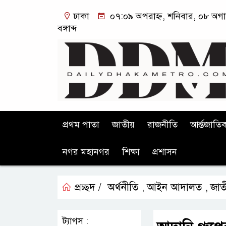
ঢাকা
০৭:০৯ অপরাহ্ন, শনিবার, ০৮ অগা
বঙ্গাব্দ
প্রথম পাতা
জাতীয়
রাজনীতি
আর্ন্তজাতি
নগর মহানগর
শিক্ষা
প্রশাসন
প্রচ্ছদ /
অর্থনীতি
আইন আদালত
জাত
,
,
ট্যাগস :