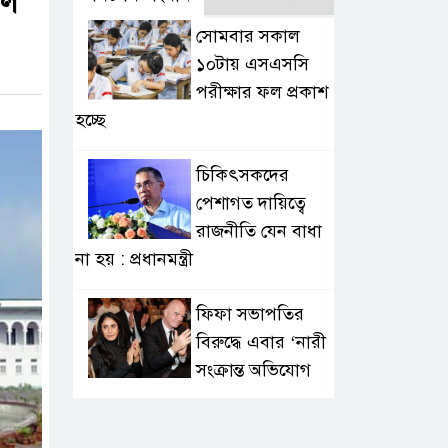
াল
সোমবার সকাল
১০টায় এসএসসি
পরীক্ষার ফল প্রকাশ
হচ্ছে
চিকিৎসকদের
পেশাগত দায়িত্বে
রাজনীতি যেন বাধা
না হয় : প্রধানমন্ত্রী
ফিফা সভাপতির
বিরুদ্ধে এবার ‘নারী
সংক্রান্ত অভিযোগ
ছেলেকে নিয়ে