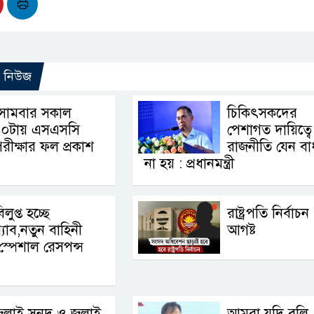
ো নিউজ
সোমবার সকাল
চিকিৎসকদের
১০টায় এসএসসি
পেশাগত দায়িত্বে
রীক্ষার ফল প্রকাশ
রাজনীতি যেন বা
না হয় : প্রধানমন্ত্রী
িলুপ্ত হচ্ছে
রাষ্ট্রপতি নির্বাচ
‍্যাব,নতুন বাহিনী
আগষ্ট
স্পেশাল রেসপন্স
ুলাই সনদ ও জুলাই
আমরা যদি বলি