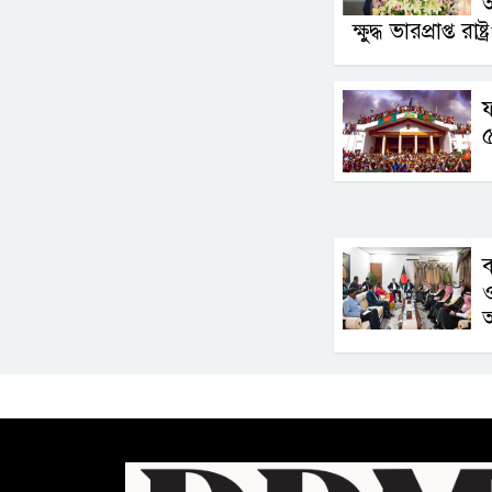
অ
ক্ষুদ্ধ ভারপ্রাপ্ত রাষ্
ফ
ব
ও