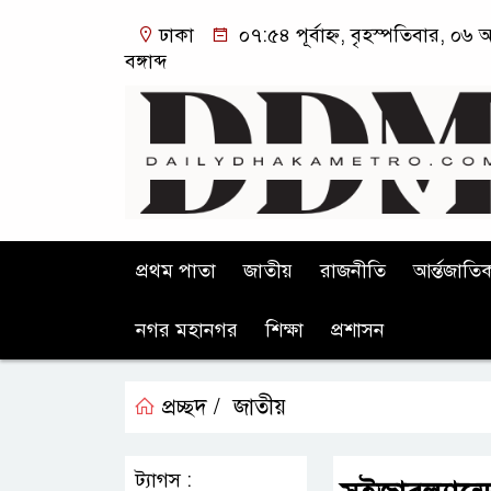
ঢাকা
০৭:৫৪ পূর্বাহ্ন, বৃহস্পতিবার, ০৬
বঙ্গাব্দ
প্রথম পাতা
জাতীয়
রাজনীতি
আর্ন্তজাতি
নগর মহানগর
শিক্ষা
প্রশাসন
প্রচ্ছদ /
জাতীয়
ট্যাগস :