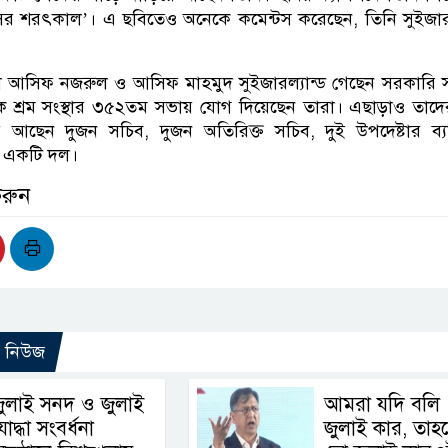
সের শরৎকাল’। এ ছবিতেও অনেকে কমেন্টস করেছেন, তিনি সুইজারল
্টা আসিফ নজরুল ও আসিফ মাহমুদ সুইজারল্যান্ড গেছেন সরকারি
িক শ্রম সংস্থার ৩৫২তম সভায় যোগ দিয়েছেন তারা। এছাড়াও তাদের
ে আছেন দুজন সচিব, দুজন অতিরিক্ত সচিব, দুই উপদেষ্টার ব্য
 একটি দল।
করুন
ো নিউজ
ুলাই সনদ ও জুলাই
আমরা যদি বলি
োদ্ধা সংবর্ধনা
জুলাই কার, তাহ