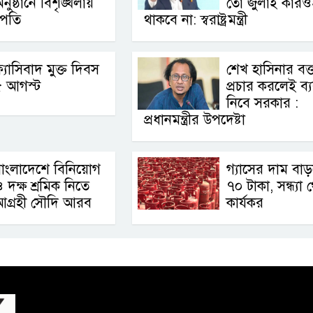
নুষ্ঠানে বিশৃঙ্খলায়
তো জুলাই কারও
ট্রপতি
থাকবে না: স্বরাষ্ট্রমন্ত্রী
্যাসিবাদ মুক্ত দিবস
শেখ হাসিনার বক্ত
৫ আগস্ট
প্রচার করলেই ব্যব
নিবে সরকার :
প্রধানমন্ত্রীর উপদেষ্টা
াংলাদেশে বিনিয়োগ
গ্যাসের দাম বা
 দক্ষ শ্রমিক নিতে
৭০ টাকা, সন্ধ্যা 
আগ্রহী সৌদি আরব
কার্যকর