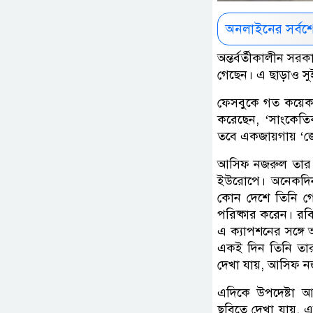
অনলাইনের সর্বশ
অন্তর্বর্তীকালীন সরক
গেছেন। এ ছাড়াও সু
ফেসবুকে গত কয়েক
করেছেন, ‘সাংকেতিক
তবে একজায়গায় ‘জে
আসিফ নজরুল তার ব্
ইউরোপে। অনেকদি
কোন দেশে তিনি গে
পরিষ্কার করেন। রবি
এ ক্যাপশনের সঙ্গে
একই দিন তিনি তার 
দেখা যায়, আসিফ ন
এদিকে উপদেষ্টা 
ছবিতে দেখা যায়, এ