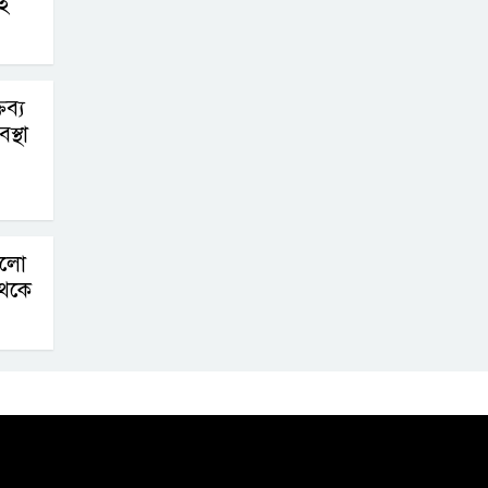
ই
ব্য
স্থা
ড়লো
থেকে