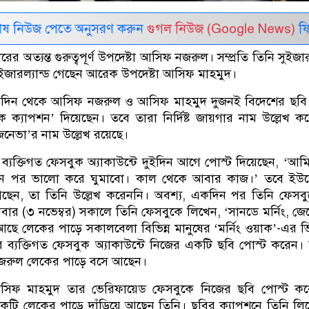
েষ নিউজ পেতে অনুসরণ করুন
গুগল নিউজ (Google News)
ফি
ারের অত্যন্ত গুরুত্বপূর্ণ উপদেষ্টা আসিফ নজরুল। সম্প্রতি তিনি সুইজার
ইজারল্যান্ড গেছেন আরেক উপদেষ্টা আসিফ মাহমুদ।
দিন থেকে আসিফ নজরুল ও আসিফ মাহমুদ দুজনই বিদেশের ছবি 
 ক্যাপশন’ দিয়েছেন। তবে তারা নির্দিষ্ট জায়গার নাম উল্লেখ ক
নেভা’র নাম উল্লেখ রয়েছে।
যক্তিগত ফেসবুক অ্যাকাউন্টে দুইদিন আগে পোস্ট দিয়েছেন, ‘আ
ন পর ভালো করে ঘুমাবো। কাল থেকে আবার কাজ।’ তবে ইউ
ছেন, তা তিনি উল্লেখ করেননি। অবশ্য, একদিন পর তিনি ফেসব
বার (৩ নভেম্বর) সকালে তিনি ফেসবুকে লিখেন, ‘সানডে মর্নিং, জে
 আছে লেকের পাড়ে সকালবেলা বিভিন্ন মানুষের ‘মর্নিং ওয়াক’-এর 
ব্যক্তিগত ফেসবুক অ্যাকাউন্টে নিজের একটি ছবি পোস্ট করেন।
জরুল লেকের পাড়ে বসে আছেন।
আসিফ মাহমুদ তার ভেরিফায়েড ফেসবুকে নিজের ছবি পোস্ট কর
কটি লেকের পাড়ে দাঁড়িয়ে আছেন তিনি। ছবির ক্যাপশনে তিনি লি