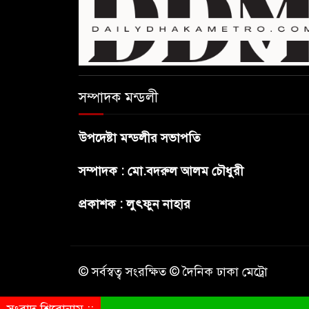
সম্পাদক মন্ডলী
উপদেষ্টা মন্ডলীর সভাপতি
সম্পাদক : মো.বদরুল আলম চৌধুরী
প্রকাশক : লুৎফুন নাহার
© সর্বস্বত্ব সংরক্ষিত © দৈনিক ঢাকা মেট্রো