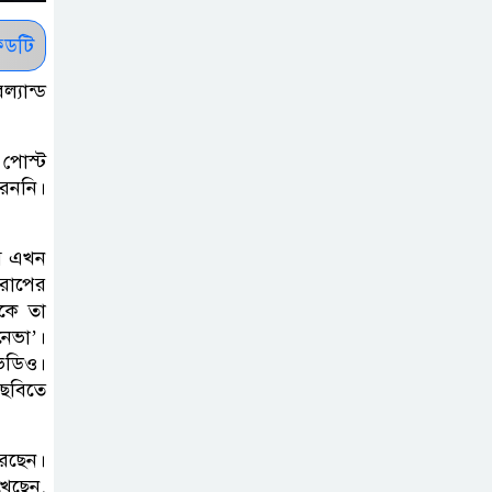
দিবস ৫ আগস্ট
ডটি
শেখ হাসিনার বক্তব্য
ল্যান্ড
প্রচার করলেই
ব্যবস্থা নিবে সরকার
পোস্ট
: প্রধানমন্ত্রীর উপদেষ্টা
রেননি।
বাংলাদেশে
মি এখন
বিনিয়োগ ও দক্ষ
রোপের
শ্রমিক নিতে আগ্রহী
ুকে তা
সৌদি আরব
নেভা’।
ভিডিও।
ব্রাজিলের
 ছবিতে
ফুটবলারকে গুলি
করে হত্যা
েছেন।
খেছেন,