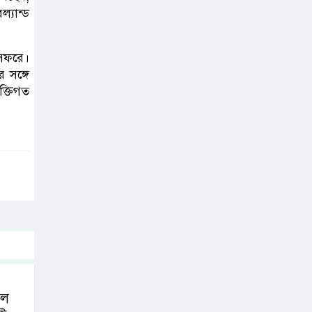
গ্যাসের দাম বাড়লো
্যান্ড
৭০ টাকা, সন্ধ্যা
থেকে কার্যকর
 সফরে।
 সঙ্গে
রাজধানীর
ক্তিগত
উত্তরখানে
পরিচ্ছন্নতাকর্মী-
এলাকাবাসীর মধ্যে সংঘর্ষ, প্রশাসক ও
স্থানীয় এমপির’র ওপর হামলার
অভিযোগ
ভারতের
রাজনীতিতে আবারো
উত্তাপ, এবারের ইস্যু
ই-২০ পেট্রোল
লে