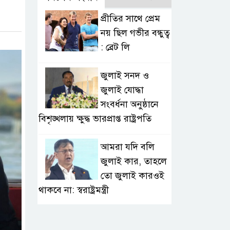
প্রীতির সাথে প্রেম
নয় ছিল গভীর বন্ধুত্ব
: ব্রেট লি
জুলাই সনদ ও
জুলাই যোদ্ধা
সংবর্ধনা অনুষ্ঠানে
বিশৃঙ্খলায় ক্ষুদ্ধ ভারপ্রাপ্ত রাষ্ট্রপতি
আমরা যদি বলি
জুলাই কার, তাহলে
তো জুলাই কারওই
থাকবে না: স্বরাষ্ট্রমন্ত্রী
ফ্যাসিবাদ মুক্ত