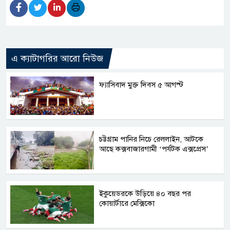
এ ক্যাটাগরির আরো নিউজ
ফ্যাসিবাদ মুক্ত দিবস ৫ আগস্ট
চট্টগ্রাম পানির নিচে রেললাইন, আটকে
আছে কক্সবাজারগামী ‘পর্যটক এক্সপ্রেস’
ইকুয়েডরকে উড়িয়ে ৪০ বছর পর
কোয়ার্টারে মেক্সিকো