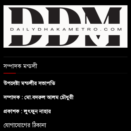
প্রেসিডেন্ট নির্বাচনে মির্জা ফখরুলকে
বেঁচে নিলো বিএনপি
“বাংলাদেশি পাসপোর্ট বলে ওরা
আমাদের হোটলে নেয়নি’
রাষ্ট্রপতি নির্বাচনে ১১ দলীয় ঐক্যের
প্রার্থী অলি আহমদ
সম্পাদক মন্ডলী
বাঁশখালির ১০০ দুঃস্থ পরিবারের
উপদেষ্টা মন্ডলীর সভাপতি
হাতে ঘরের ছাবি তুলে দিলেন
প্রধানমন্ত্রী
সম্পাদক : মো.বদরুল আলম চৌধুরী
সালমান শাহ হত্যা মামলায় গ্রেপ্তার
প্রকাশক : লুৎফুন নাহার
খলনায়ক ডনকে কারাগারে প্রেরণ
যোগাযোগের ঠিকানা