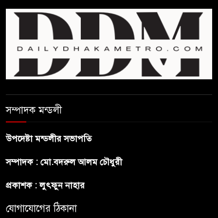
প্রথম শ্রেণি ছাড়া অন্য সব শ্রেণিতে
হবে ভর্তি পরীক্ষা: শিক্ষা মন্ত্রণালয়
কাউকে অসম্মান করতে নয়,
জনগনের অধিকার আদায়ে এসেছিঃ
জামাতের আমির
রাষ্ট্রপতি নির্বাচন ২০ আগষ্ট
সম্পাদক মন্ডলী
উপদেষ্টা মন্ডলীর সভাপতি
প্রীতির সাথে প্রেম নয় ছিল গভীর
সম্পাদক : মো.বদরুল আলম চৌধুরী
বন্ধুত্ব : ব্রেট লি
প্রকাশক : লুৎফুন নাহার
জুলাই সনদ ও জুলাই যোদ্ধা সংবর্ধনা
অনুষ্ঠানে বিশৃঙ্খলায় ক্ষুদ্ধ ভারপ্রাপ্ত
যোগাযোগের ঠিকানা