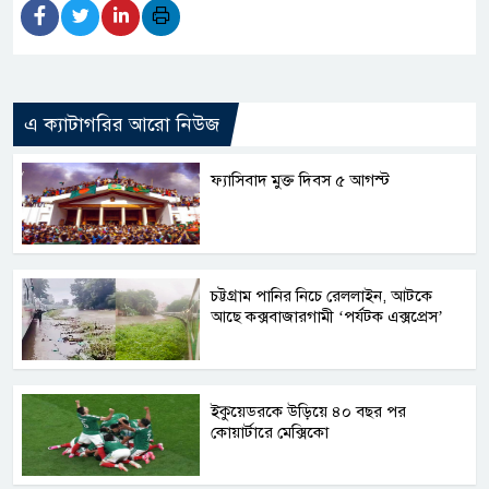
এ ক্যাটাগরির আরো নিউজ
ফ্যাসিবাদ মুক্ত দিবস ৫ আগস্ট
চট্টগ্রাম পানির নিচে রেললাইন, আটকে
আছে কক্সবাজারগামী ‘পর্যটক এক্সপ্রেস’
ইকুয়েডরকে উড়িয়ে ৪০ বছর পর
কোয়ার্টারে মেক্সিকো