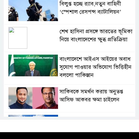
বিলুপ্ত হচ্ছে র‍্যাব,নতুন বাহিনী
‘স্পেশাল রেসপন্স ব্যাটালিয়ন’
শেখ হাসিনা প্রসঙ্গে ভারতের ভূমিকা
নিয়ে বাংলাদেশের ক্ষুব্ধ প্রতিক্রিয়া
বাংলাদেশে আইএস আইয়ের অবাধ
সুযোগ পাওয়ার অভিযোগ ভিত্তিহীন
বললো পাকিস্তান
সাকিবকে সমর্থন করায় অনুতপ্ত
আসিফ আকবর ক্ষমা চাইলেন
কমনওয়েথ গেমসে পদক শুন্যতা
ঘুচানোর আক্ষেপে বাংলাদেশ