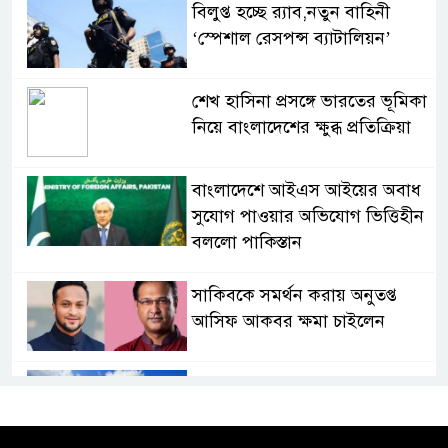
বিলুপ্ত হচ্ছে র‍্যাব,নতুন বাহিনী
‘স্পেশাল রেসপন্স ব্যাটালিয়ন’
শেখ হাসিনা প্রসঙ্গে ভারতের ভূমিকা
নিয়ে বাংলাদেশের ক্ষুব্ধ প্রতিক্রিয়া
বাংলাদেশে আইএস আইয়ের অবাধ
সুযোগ পাওয়ার অভিযোগ ভিত্তিহীন
বললো পাকিস্তান
সাকিবকে সমর্থন করায় অনুতপ্ত
আসিফ আকবর ক্ষমা চাইলেন
কমনওয়েথ গেমসে পদক শুন্যতা
ঘুচানোর আক্ষেপে বাংলাদেশ