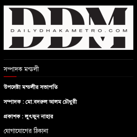
প্রথম শ্রেণি ছাড়া অন্য সব শ্রেণিতে
হবে ভর্তি পরীক্ষা: শিক্ষা মন্ত্রণালয়
কাউকে অসম্মান করতে নয়,
জনগনের অধিকার আদায়ে এসেছিঃ
জামাতের আমির
রাষ্ট্রপতি নির্বাচন ২০ আগষ্ট
সম্পাদক মন্ডলী
উপদেষ্টা মন্ডলীর সভাপতি
প্রীতির সাথে প্রেম নয় ছিল গভীর
সম্পাদক : মো.বদরুল আলম চৌধুরী
বন্ধুত্ব : ব্রেট লি
প্রকাশক : লুৎফুন নাহার
জুলাই সনদ ও জুলাই যোদ্ধা সংবর্ধনা
অনুষ্ঠানে বিশৃঙ্খলায় ক্ষুদ্ধ ভারপ্রাপ্ত
যোগাযোগের ঠিকানা