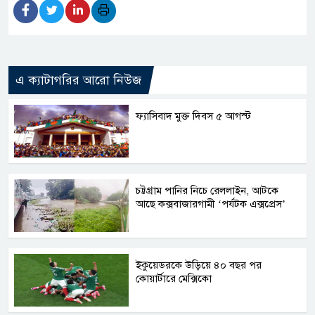
এ ক্যাটাগরির আরো নিউজ
ফ্যাসিবাদ মুক্ত দিবস ৫ আগস্ট
চট্টগ্রাম পানির নিচে রেললাইন, আটকে
আছে কক্সবাজারগামী ‘পর্যটক এক্সপ্রেস’
ইকুয়েডরকে উড়িয়ে ৪০ বছর পর
কোয়ার্টারে মেক্সিকো