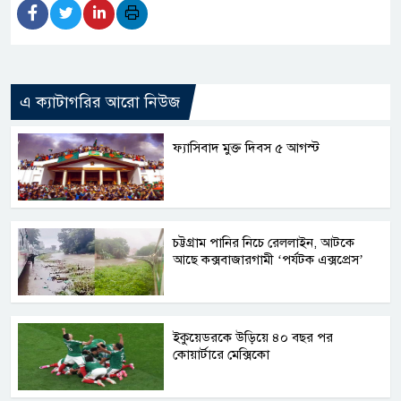
এ ক্যাটাগরির আরো নিউজ
ফ্যাসিবাদ মুক্ত দিবস ৫ আগস্ট
চট্টগ্রাম পানির নিচে রেললাইন, আটকে
আছে কক্সবাজারগামী ‘পর্যটক এক্সপ্রেস’
ইকুয়েডরকে উড়িয়ে ৪০ বছর পর
কোয়ার্টারে মেক্সিকো