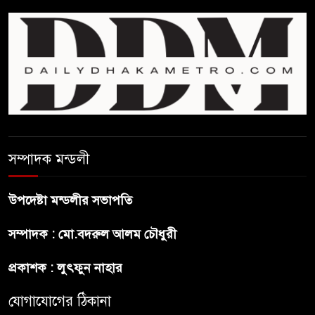
উপদেষ্টা
বাংলাদেশে বিনিয়োগ ও দক্ষ শ্রমিক
নিতে আগ্রহী সৌদি আরব
ব্রাজিলের ফুটবলারকে গুলি করে
হত্যা
সম্পাদক মন্ডলী
গ্যাসের দাম বাড়লো ৭০ টাকা, সন্ধ্যা
থেকে কার্যকর
উপদেষ্টা মন্ডলীর সভাপতি
রাজধানীর উত্তরখানে
সম্পাদক : মো.বদরুল আলম চৌধুরী
পরিচ্ছন্নতাকর্মী-এলাকাবাসীর মধ্যে
সংঘর্ষ, প্রশাসক ও স্থানীয় এমপির’র
প্রকাশক : লুৎফুন নাহার
ওপর হামলার অভিযোগ
যোগাযোগের ঠিকানা