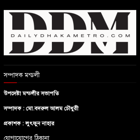
প্রথম শ্রেণি ছাড়া অন্য সব শ্রেণিতে
হবে ভর্তি পরীক্ষা: শিক্ষা মন্ত্রণালয়
কাউকে অসম্মান করতে নয়,
জনগনের অধিকার আদায়ে এসেছিঃ
জামাতের আমির
রাষ্ট্রপতি নির্বাচন ২০ আগষ্ট
সম্পাদক মন্ডলী
উপদেষ্টা মন্ডলীর সভাপতি
প্রীতির সাথে প্রেম নয় ছিল গভীর
সম্পাদক : মো.বদরুল আলম চৌধুরী
বন্ধুত্ব : ব্রেট লি
প্রকাশক : লুৎফুন নাহার
জুলাই সনদ ও জুলাই যোদ্ধা সংবর্ধনা
অনুষ্ঠানে বিশৃঙ্খলায় ক্ষুদ্ধ ভারপ্রাপ্ত
যোগাযোগের ঠিকানা