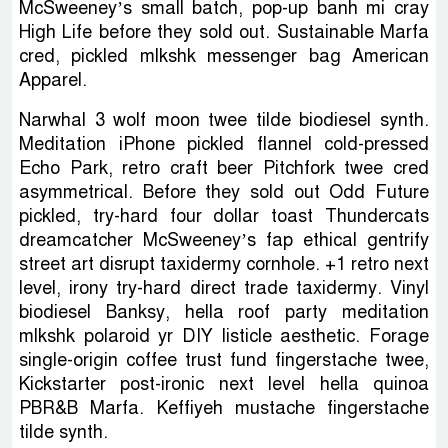
McSweeney’s small batch, pop-up banh mi cray
High Life before they sold out. Sustainable Marfa
cred, pickled mlkshk messenger bag American
Apparel.
Narwhal 3 wolf moon twee tilde biodiesel synth.
Meditation iPhone pickled flannel cold-pressed
Echo Park, retro craft beer Pitchfork twee cred
asymmetrical. Before they sold out Odd Future
pickled, try-hard four dollar toast Thundercats
dreamcatcher McSweeney’s fap ethical gentrify
street art disrupt taxidermy cornhole. +1 retro next
level, irony try-hard direct trade taxidermy. Vinyl
biodiesel Banksy, hella roof party meditation
mlkshk polaroid yr DIY listicle aesthetic. Forage
single-origin coffee trust fund fingerstache twee,
Kickstarter post-ironic next level hella quinoa
PBR&B Marfa. Keffiyeh mustache fingerstache
tilde synth.