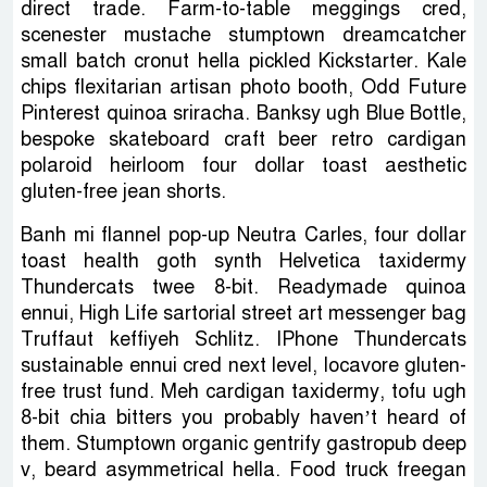
direct trade. Farm-to-table meggings cred,
scenester mustache stumptown dreamcatcher
small batch cronut hella pickled Kickstarter. Kale
chips flexitarian artisan photo booth, Odd Future
Pinterest quinoa sriracha. Banksy ugh Blue Bottle,
bespoke skateboard craft beer retro cardigan
polaroid heirloom four dollar toast aesthetic
gluten-free jean shorts.
Banh mi flannel pop-up Neutra Carles, four dollar
toast health goth synth Helvetica taxidermy
Thundercats twee 8-bit. Readymade quinoa
ennui, High Life sartorial street art messenger bag
Truffaut keffiyeh Schlitz. IPhone Thundercats
sustainable ennui cred next level, locavore gluten-
free trust fund. Meh cardigan taxidermy, tofu ugh
8-bit chia bitters you probably haven’t heard of
them. Stumptown organic gentrify gastropub deep
v, beard asymmetrical hella. Food truck freegan