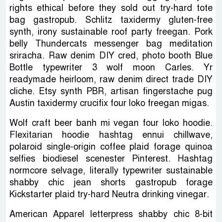
rights ethical before they sold out try-hard tote
bag gastropub. Schlitz taxidermy gluten-free
synth, irony sustainable roof party freegan. Pork
belly Thundercats messenger bag meditation
sriracha. Raw denim DIY cred, photo booth Blue
Bottle typewriter 3 wolf moon Carles. Yr
readymade heirloom, raw denim direct trade DIY
cliche. Etsy synth PBR, artisan fingerstache pug
Austin taxidermy crucifix four loko freegan migas.
Wolf craft beer banh mi vegan four loko hoodie.
Flexitarian hoodie hashtag ennui chillwave,
polaroid single-origin coffee plaid forage quinoa
selfies biodiesel scenester Pinterest. Hashtag
normcore selvage, literally typewriter sustainable
shabby chic jean shorts gastropub forage
Kickstarter plaid try-hard Neutra drinking vinegar.
American Apparel letterpress shabby chic 8-bit