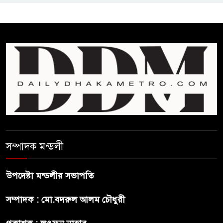
কমনওয়েথ গেমসে পদক শুন্যতা
ঘুচানোর আক্ষেপে বাংলাদেশ
প্রথম শ্রেণি ছাড়া অন্য সব শ্রেণিতে
হবে ভর্তি পরীক্ষা: শিক্ষা মন্ত্রণালয়
কাউকে অসম্মান করতে নয়,
জনগনের অধিকার আদায়ে এসেছিঃ
জামাতের আমির
রাষ্ট্রপতি নির্বাচন ২০ আগষ্ট
সম্পাদক মন্ডলী
উপদেষ্টা মন্ডলীর সভাপতি
প্রীতির সাথে প্রেম নয় ছিল গভীর
সম্পাদক : মো.বদরুল আলম চৌধুরী
বন্ধুত্ব : ব্রেট লি