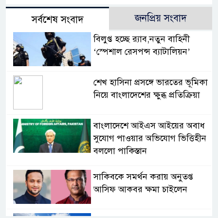
জনপ্রিয় সংবাদ
সর্বশেষ সংবাদ
বিলুপ্ত হচ্ছে র‍্যাব,নতুন বাহিনী
‘স্পেশাল রেসপন্স ব্যাটালিয়ন’
শেখ হাসিনা প্রসঙ্গে ভারতের ভূমিকা
নিয়ে বাংলাদেশের ক্ষুব্ধ প্রতিক্রিয়া
বাংলাদেশে আইএস আইয়ের অবাধ
সুযোগ পাওয়ার অভিযোগ ভিত্তিহীন
বললো পাকিস্তান
সাকিবকে সমর্থন করায় অনুতপ্ত
আসিফ আকবর ক্ষমা চাইলেন