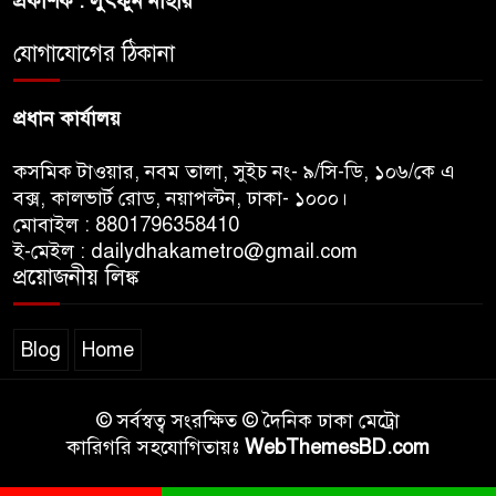
প্রকাশক : লুৎফুন নাহার
জুলাই সনদ ও জুলাই যোদ্ধা সংবর্ধনা
অনুষ্ঠানে বিশৃঙ্খলায় ক্ষুদ্ধ ভারপ্রাপ্ত
যোগাযোগের ঠিকানা
রাষ্ট্রপতি
প্রধান কার্যালয়
কসমিক টাওয়ার, নবম তালা, সুইচ নং- ৯/সি-ডি, ১০৬/কে এ
বক্স, কালভার্ট রোড, নয়াপল্টন, ঢাকা- ১০০০।
মোবাইল : 8801796358410
ই-মেইল : dailydhakametro@gmail.com
প্রয়োজনীয় লিঙ্ক
Blog
Home
© সর্বস্বত্ব সংরক্ষিত © দৈনিক ঢাকা মেট্রো
কারিগরি সহযোগিতায়ঃ
WebThemesBD.com