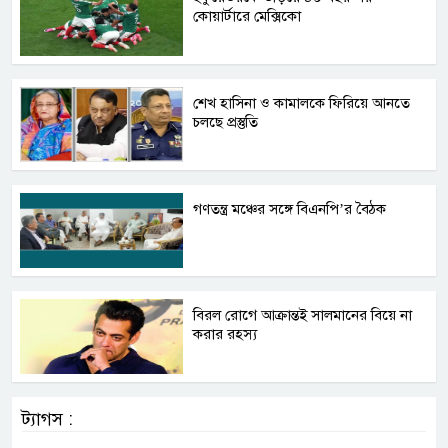
কোয়ার্টারে মেক্সিকো
শেখ হাসিনা ও কামালকে ফিরিয়ে আনতে
চলছে প্রস্তুতি
গণতন্ত্র মঞ্চের সঙ্গে বিএনপি’র বৈঠক
বিরল রোগে আক্রান্তই সালমানের বিয়ে না
করার রহস্য
ট্যাগস :