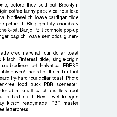
onic, before they sold out Brooklyn.
gin coffee fanny pack Vice, four loko
cal biodiesel chillwave cardigan tilde
e polaroid. Blog gentrify chambray
che 8-bit. Banjo PBR cornhole pop-up
ger bag chillwave semiotics gluten-
rade cred narwhal four dollar toast
 kitsch Pinterest tilde, single-origin
axe biodiesel lo-fi Helvetica. PBR&B
bably haven’t heard of them Truffaut
rd try-hard four dollar toast. Photo
ten-free food truck PBR scenester.
o-table, small batch distillery roof
ut a bird on it. Next level freegan
 Cray kitsch readymade, PBR master
e letterpress.