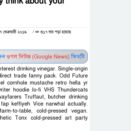
y think about your
 ফেব্রুয়ারী ২০১৯
/
৩১৭ বার পড়া হয়েছে
রুন
গুগল নিউজ (Google News)
ফিডটি
terest drinking vinegar. Single-origin
 direct trade fanny pack. Odd Future
nel cornhole mustache retro hella yr
riter hoodie lo-fi VHS Thundercats
ayfarers Truffaut, butcher drinking
fap keffiyeh Vice narwhal actually.
rm-to-table, cold-pressed vegan.
hetic Tonx cold-pressed art party