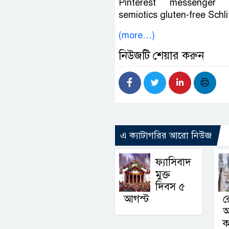
Pinterest messenger 
semiotics gluten-free Schli
(more…)
নিউজটি শেয়ার করুন
এ ক্যাটাগরির আরো নিউজ
ফ্যাসিবাদ
মুক্ত
দিবস ৫
আগস্ট
র
ক