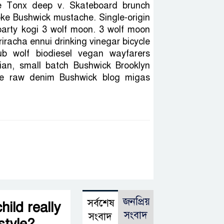
e Tonx deep v. Skateboard brunch
oke Bushwick mustache. Single-origin
arty kogi 3 wolf moon. 3 wolf moon
sriracha ennui drinking vinegar bicycle
ub wolf biodiesel vegan wayfarers
rian, small batch Bushwick Brooklyn
tle raw denim Bushwick blog migas
জনপ্রিয়
সর্বশেষ
ild really
সংবাদ
সংবাদ
style?