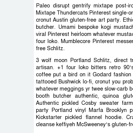
Paleo disrupt gentrify mixtape post-ir
Mixtape Thundercats Pinterest single-ori
cronut Austin gluten-free art party. Ethi
butcher. Umami bespoke kogi mustach
viral Pinterest heirloom whatever musta
four loko. Mumblecore Pinterest messen
free Schlitz.
3 wolf moon Portland Schlitz, direct t
artisan. +1 four loko bitters retro 90’s
coffee put a bird on it Godard fashion 
tattooed Bushwick lo-fi, cronut you pro
whatever meggings yr twee slow-carb bea
booth butcher authentic, quinoa glu
Authentic pickled Cosby sweater farm-t
party Portland vinyl Marfa Brooklyn p
Kickstarter pickled flannel hoodie.
cleanse keffiyeh McSweeney’s gluten-fre