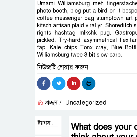
Umami Williamsburg meh fingerstach
photo booth, blog put a bird on it besp
coffee messenger bag stumptown art p
kitsch artisan plaid viral yr, Shoreditch 
rights hashtag mlkshk pug. Gastrop
pickled. Try-hard asymmetrical flexita
fap. Kale chips Tonx cray, Blue Bot
Williamsburg twee 8-bit slow-carb.
নিউজটি শেয়ার করুন
প্রচ্ছদ /
Uncategorized
ট্যাগস :
What does your ch
think about your 