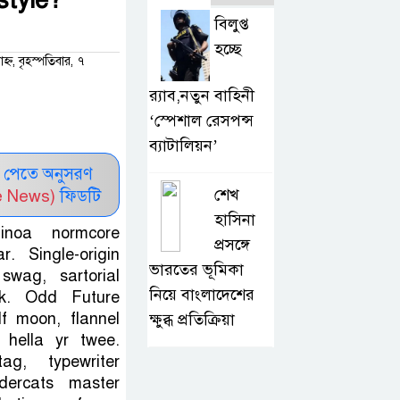
বিলুপ্ত
হচ্ছে
, বৃহস্পতিবার, ৭
র‍্যাব,নতুন বাহিনী
‘স্পেশাল রেসপন্স
ব্যাটালিয়ন’
 পেতে অনুসরণ
শেখ
e News)
ফিডটি
হাসিনা
uinoa normcore
প্রসঙ্গে
r. Single-origin
ভারতের ভূমিকা
swag, sartorial
নিয়ে বাংলাদেশের
ck. Odd Future
lf moon, flannel
ক্ষুব্ধ প্রতিক্রিয়া
 hella yr twee.
ag, typewriter
dercats master