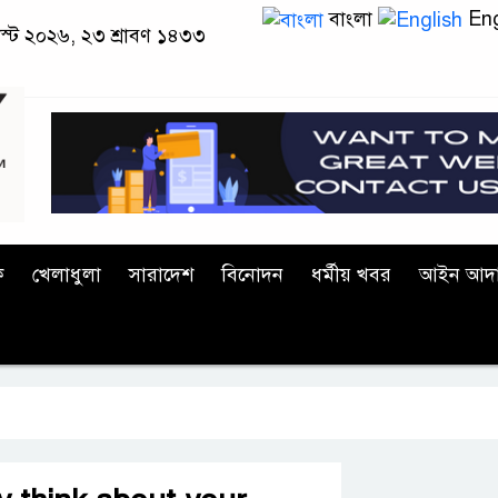
বাংলা
Eng
াস্ট ২০২৬, ২৩ শ্রাবণ ১৪৩৩
ক
খেলাধুলা
সারাদেশ
বিনোদন
ধর্মীয় খবর
আইন আদ