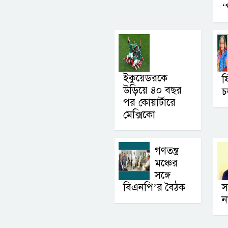
‘
ইকুয়েডরকে
ফ
উড়িয়ে ৪০ বছর
চ
পর কোয়ার্টারে
মেক্সিকো
গণতন্ত্র
মঞ্চের
সঙ্গে
বিএনপি’র বৈঠক
স
ন