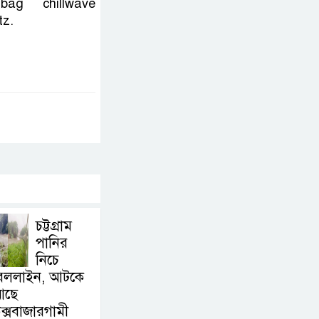
bag chillwave
tz.
কমনওয়েথ গেমসে
পদক শুন্যতা
ঘুচানোর আক্ষেপে
বাংলাদেশ
প্রথম
শ্রেণি
ছাড়া অন্য
সব শ্রেণিতে হবে
ভর্তি পরীক্ষা: শিক্ষা
চট্টগ্রাম
মন্ত্রণালয়
পানির
নিচে
কাউকে
েললাইন, আটকে
অসম্মান
আছে
করতে
ক্সবাজারগামী