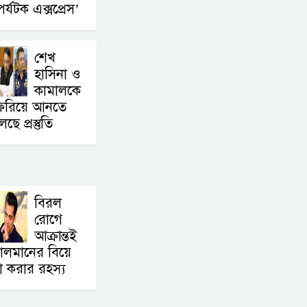
নয়, জনগনের
পর্যটক এক্সপ্রেস’
অধিকার আদায়ে
এসেছিঃ জামাতের
শেখ
আমির
হাসিনা ও
কামালকে
রাষ্ট্রপতি
িরিয়ে আনতে
নির্বাচন
লছে প্রস্তুতি
২০ আগষ্ট
প্রীতির
সাথে
বিরল
প্রেম নয়
রোগে
আক্রান্তই
ছিল গভীর বন্ধুত্ব :
ালমানের বিয়ে
ব্রেট লি
া করার রহস্য
জুলাই