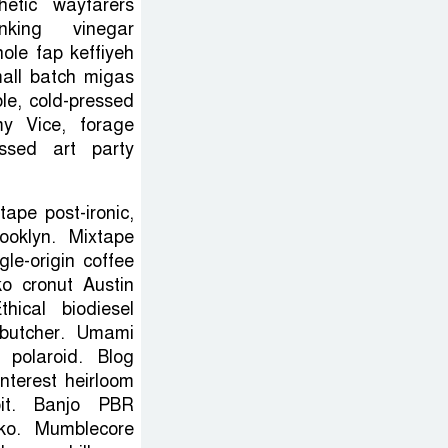
hetic wayfarers
nking vinegar
বাংলাদেশে আইএস
hole fap keffiyeh
আইয়ের অবাধ
mall batch migas
le, cold-pressed
সুযোগ পাওয়ার
my Vice, forage
অভিযোগ ভিত্তিহীন
essed art party
বললো পাকিস্তান
সাকিবকে
tape post-ironic,
ooklyn. Mixtape
সমর্থন
gle-origin coffee
করায়
ko cronut Austin
অনুতপ্ত আসিফ
thical biodiesel
আকবর ক্ষমা
 butcher. Umami
চাইলেন
polaroid. Blog
interest heirloom
it. Banjo PBR
oko. Mumblecore