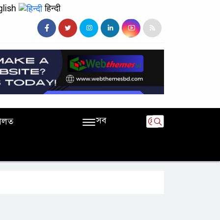
lish
हिन्दी
সব
ালত