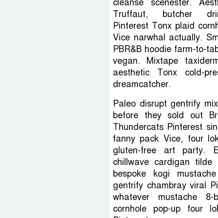
cleanse scenester. Aest
Truffaut, butcher dri
Pinterest Tonx plaid corn
Vice narwhal actually. S
PBR&B hoodie farm-to-tab
vegan. Mixtape taxider
aesthetic Tonx cold-pr
dreamcatcher.
Paleo disrupt gentrify mix
before they sold out Br
Thundercats Pinterest sin
fanny pack Vice, four lo
gluten-free art party. E
chillwave cardigan tilde
bespoke kogi mustache 
gentrify chambray viral P
whatever mustache 8-b
cornhole pop-up four l