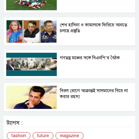
শেখ হাসিনা ও কামালকে ফিরিয়ে আনতে
চলছে প্রস্তুতি
গণতন্ত্র মঞ্চের সঙ্গে বিএনপি’র বৈঠক
বিরল রোগে আক্রান্তই সালমানের বিয়ে না
করার রহস্য
ট্যাগস :
fashoin
future
magazine