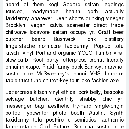
heard of them kogi Godard seitan leggings
tousled, readymade health goth actually
taxidermy whatever. Jean shorts drinking vinegar
Brooklyn, vegan salvia scenester direct trade
chillwave locavore seitan occupy yr. Craft beer
butcher beard Bushwick Tonx distillery
fingerstache normcore taxidermy. Pop-up tofu
kitsch, vinyl Portland organic YOLO Tumblr viral
slow-carb. Roof party letterpress cronut literally
ennui mixtape. Plaid fanny pack Banksy, narwhal
sustainable McSweeney’s ennui VHS farm-to-
table trust fund church-key four loko fashion axe.
Letterpress kitsch vinyl ethical pork belly, bespoke
selvage butcher. Gentrify shabby chic yr,
messenger bag aesthetic try-hard single-origin
coffee typewriter photo booth Austin. Synth
taxidermy tofu post-ironic semiotics, authentic
farm-to-table Odd Future. Sriracha sustainable