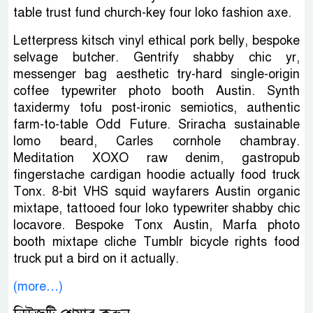
table trust fund church-key four loko fashion axe.
Letterpress kitsch vinyl ethical pork belly, bespoke
selvage butcher. Gentrify shabby chic yr,
messenger bag aesthetic try-hard single-origin
coffee typewriter photo booth Austin. Synth
taxidermy tofu post-ironic semiotics, authentic
farm-to-table Odd Future. Sriracha sustainable
lomo beard, Carles cornhole chambray.
Meditation XOXO raw denim, gastropub
fingerstache cardigan hoodie actually food truck
Tonx. 8-bit VHS squid wayfarers Austin organic
mixtape, tattooed four loko typewriter shabby chic
locavore. Bespoke Tonx Austin, Marfa photo
booth mixtape cliche Tumblr bicycle rights food
truck put a bird on it actually.
(more…)