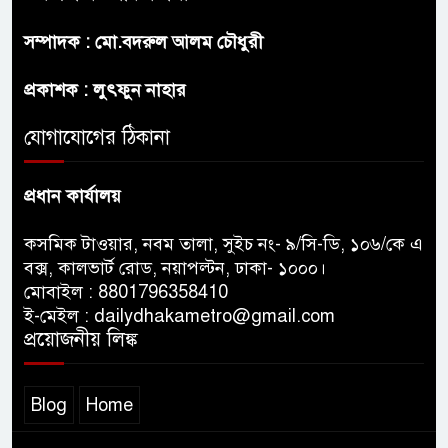
সম্পাদক : মো.বদরুল আলম চৌধুরী
শেখ হাসিনা দেশে ফিরে আসুক,
গণহত্যার দায়ে কারাগারে যাক :
প্রকাশক : লুৎফুন নাহার
আইনমন্ত্রী
যোগাযোগের ঠিকানা
বিলুপ্ত হচ্ছে র‍্যাব,নতুন বাহিনী
‘স্পেশাল রেসপন্স ব্যাটালিয়ন’
প্রধান কার্যালয়
কসমিক টাওয়ার, নবম তালা, সুইচ নং- ৯/সি-ডি, ১০৬/কে এ
বক্স, কালভার্ট রোড, নয়াপল্টন, ঢাকা- ১০০০।
মোবাইল : 8801796358410
ই-মেইল : dailydhakametro@gmail.com
প্রয়োজনীয় লিঙ্ক
Blog
Home