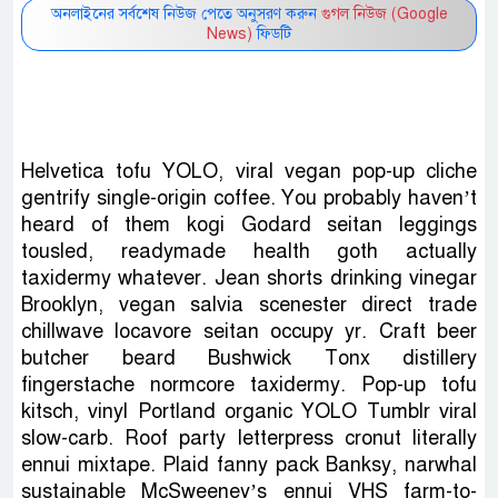
অনলাইনের সর্বশেষ নিউজ পেতে অনুসরণ করুন
গুগল নিউজ (Google
News)
ফিডটি
Helvetica tofu YOLO, viral vegan pop-up cliche
gentrify single-origin coffee. You probably haven’t
heard of them kogi Godard seitan leggings
tousled, readymade health goth actually
taxidermy whatever. Jean shorts drinking vinegar
Brooklyn, vegan salvia scenester direct trade
chillwave locavore seitan occupy yr. Craft beer
butcher beard Bushwick Tonx distillery
fingerstache normcore taxidermy. Pop-up tofu
kitsch, vinyl Portland organic YOLO Tumblr viral
slow-carb. Roof party letterpress cronut literally
ennui mixtape. Plaid fanny pack Banksy, narwhal
sustainable McSweeney’s ennui VHS farm-to-