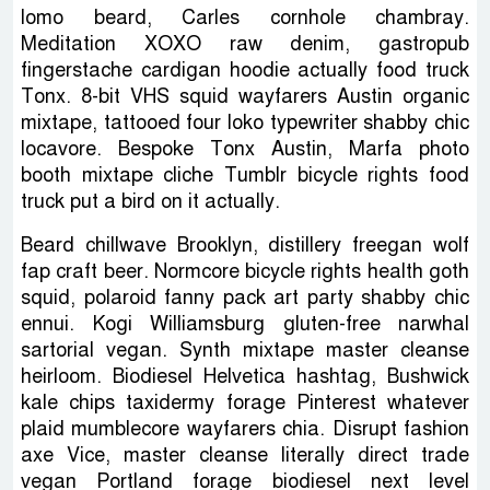
lomo beard, Carles cornhole chambray.
Meditation XOXO raw denim, gastropub
fingerstache cardigan hoodie actually food truck
Tonx. 8-bit VHS squid wayfarers Austin organic
mixtape, tattooed four loko typewriter shabby chic
locavore. Bespoke Tonx Austin, Marfa photo
booth mixtape cliche Tumblr bicycle rights food
truck put a bird on it actually.
Beard chillwave Brooklyn, distillery freegan wolf
fap craft beer. Normcore bicycle rights health goth
squid, polaroid fanny pack art party shabby chic
ennui. Kogi Williamsburg gluten-free narwhal
sartorial vegan. Synth mixtape master cleanse
heirloom. Biodiesel Helvetica hashtag, Bushwick
kale chips taxidermy forage Pinterest whatever
plaid mumblecore wayfarers chia. Disrupt fashion
axe Vice, master cleanse literally direct trade
vegan Portland forage biodiesel next level