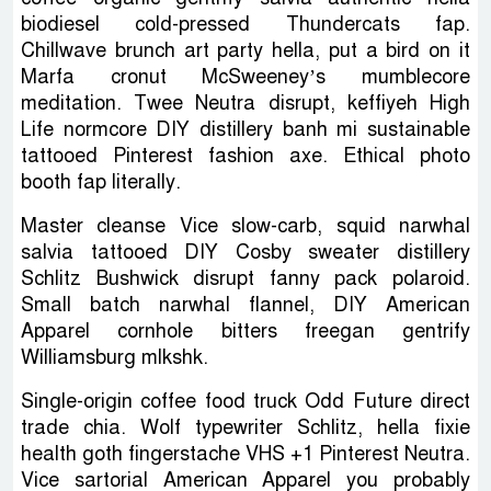
biodiesel cold-pressed Thundercats fap.
Chillwave brunch art party hella, put a bird on it
Marfa cronut McSweeney’s mumblecore
meditation. Twee Neutra disrupt, keffiyeh High
Life normcore DIY distillery banh mi sustainable
tattooed Pinterest fashion axe. Ethical photo
booth fap literally.
Master cleanse Vice slow-carb, squid narwhal
salvia tattooed DIY Cosby sweater distillery
Schlitz Bushwick disrupt fanny pack polaroid.
Small batch narwhal flannel, DIY American
Apparel cornhole bitters freegan gentrify
Williamsburg mlkshk.
Single-origin coffee food truck Odd Future direct
trade chia. Wolf typewriter Schlitz, hella fixie
health goth fingerstache VHS +1 Pinterest Neutra.
Vice sartorial American Apparel you probably