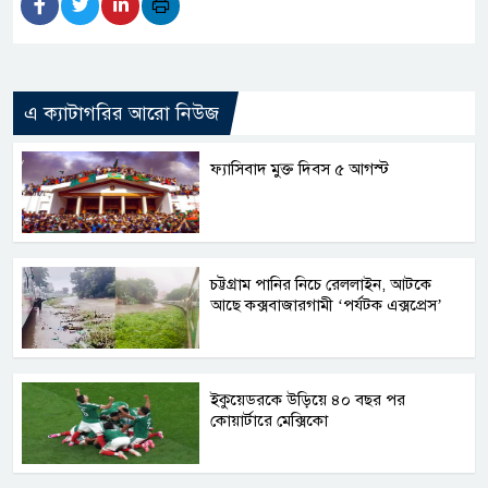
এ ক্যাটাগরির আরো নিউজ
ফ্যাসিবাদ মুক্ত দিবস ৫ আগস্ট
চট্টগ্রাম পানির নিচে রেললাইন, আটকে
আছে কক্সবাজারগামী ‘পর্যটক এক্সপ্রেস’
ইকুয়েডরকে উড়িয়ে ৪০ বছর পর
কোয়ার্টারে মেক্সিকো