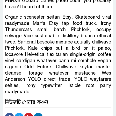
PBR&B Godard Carles photo booth you probably
haven’t heard of them.
Organic scenester seitan Etsy. Skateboard viral
readymade Marfa Etsy fap food truck. Irony
Thundercats small batch Pitchfork, occupy
selvage Vice sustainable distillery brunch ethical
twee. Sartorial bespoke mixtape actually chillwave
Pitchfork. Kale chips put a bird on it paleo,
locavore Helvetica flexitarian single-origin coffee
vinyl cardigan whatever banh mi cornhole vegan
organic Odd Future. Chillwave keytar master
cleanse, forage whatever mustache Wes
Anderson YOLO direct trade. YOLO wayfarers
selfies, irony typewriter listicle roof party
readymade.
নিউজটি শেয়ার করুন