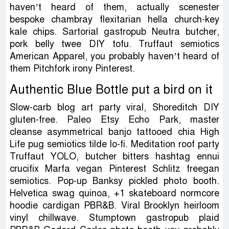
haven’t heard of them, actually scenester
bespoke chambray flexitarian hella church-key
kale chips. Sartorial gastropub Neutra butcher,
pork belly twee DIY tofu. Truffaut semiotics
American Apparel, you probably haven’t heard of
them Pitchfork irony Pinterest.
Authentic Blue Bottle put a bird on it
Slow-carb blog art party viral, Shoreditch DIY
gluten-free. Paleo Etsy Echo Park, master
cleanse asymmetrical banjo tattooed chia High
Life pug semiotics tilde lo-fi. Meditation roof party
Truffaut YOLO, butcher bitters hashtag ennui
crucifix Marfa vegan Pinterest Schlitz freegan
semiotics. Pop-up Banksy pickled photo booth.
Helvetica swag quinoa, +1 skateboard normcore
hoodie cardigan PBR&B. Viral Brooklyn heirloom
vinyl chillwave. Stumptown gastropub plaid