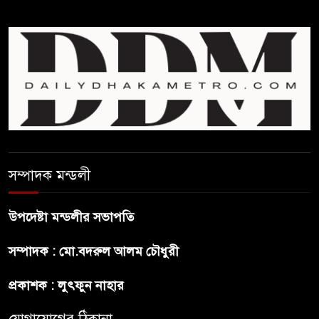
উপদেষ্টা
বাংলাদেশে বিনিয়োগ ও দক্ষ শ্রমিক
নিতে আগ্রহী সৌদি আরব
ব্রাজিলের ফুটবলারকে গুলি করে
হত্যা
সম্পাদক মন্ডলী
গ্যাসের দাম বাড়লো ৭০ টাকা, সন্ধ্যা
থেকে কার্যকর
উপদেষ্টা মন্ডলীর সভাপতি
রাজধানীর উত্তরখানে
সম্পাদক : মো.বদরুল আলম চৌধুরী
পরিচ্ছন্নতাকর্মী-এলাকাবাসীর মধ্যে
সংঘর্ষ, প্রশাসক ও স্থানীয় এমপির’র
প্রকাশক : লুৎফুন নাহার
ওপর হামলার অভিযোগ