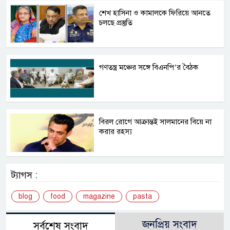
শেখ হাসিনা ও কামালকে ফিরিয়ে আনতে
চলছে প্রস্তুতি
গণতন্ত্র মঞ্চের সঙ্গে বিএনপি’র বৈঠক
বিরল রোগে আক্রান্তই সালমানের বিয়ে না
করার রহস্য
ট্যাগস :
blog
food
magazine
pasta
জনপ্রিয় সংবাদ
সর্বশেষ সংবাদ