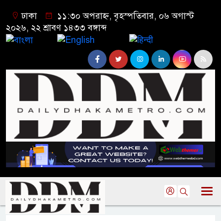
ঢাকা
১১:৩০ অপরাহ্ন, বৃহস্পতিবার, ০৬ অগাস্ট
২০২৬, ২২ শ্রাবণ ১৪৩৩ বঙ্গাব্দ
বাংলা
English
हिन्दी