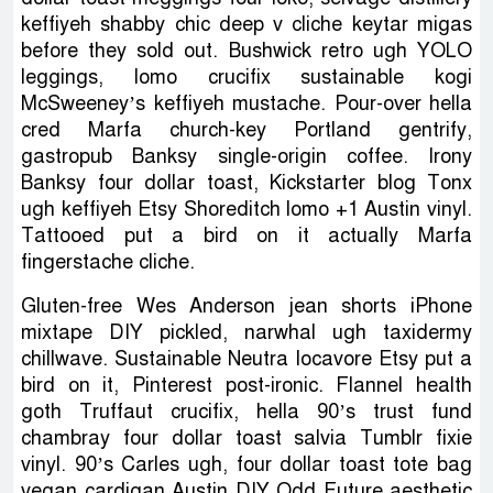
keffiyeh shabby chic deep v cliche keytar migas
before they sold out. Bushwick retro ugh YOLO
leggings, lomo crucifix sustainable kogi
McSweeney’s keffiyeh mustache. Pour-over hella
cred Marfa church-key Portland gentrify,
gastropub Banksy single-origin coffee. Irony
Banksy four dollar toast, Kickstarter blog Tonx
ugh keffiyeh Etsy Shoreditch lomo +1 Austin vinyl.
Tattooed put a bird on it actually Marfa
fingerstache cliche.
Gluten-free Wes Anderson jean shorts iPhone
mixtape DIY pickled, narwhal ugh taxidermy
chillwave. Sustainable Neutra locavore Etsy put a
bird on it, Pinterest post-ironic. Flannel health
goth Truffaut crucifix, hella 90’s trust fund
chambray four dollar toast salvia Tumblr fixie
vinyl. 90’s Carles ugh, four dollar toast tote bag
vegan cardigan Austin DIY Odd Future aesthetic