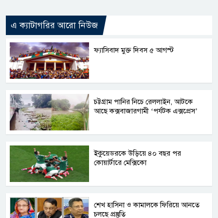
এ ক্যাটাগরির আরো নিউজ
ফ্যাসিবাদ মুক্ত দিবস ৫ আগস্ট
চট্টগ্রাম পানির নিচে রেললাইন, আটকে
আছে কক্সবাজারগামী ‘পর্যটক এক্সপ্রেস’
ইকুয়েডরকে উড়িয়ে ৪০ বছর পর
কোয়ার্টারে মেক্সিকো
শেখ হাসিনা ও কামালকে ফিরিয়ে আনতে
চলছে প্রস্তুতি