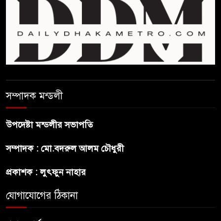
আমরা যদি বলি জুলাই কার, তাহলে
তো জুলাই কারওই থাকবে না:
স্বরাষ্ট্রমন্ত্রী
ফ্যাসিবাদ মুক্ত দিবস ৫ আগস্ট
সম্পাদক মন্ডলী
শেখ হাসিনার বক্তব্য প্রচার করলেই
ব্যবস্থা নিবে সরকার : প্রধানমন্ত্রীর
উপদেষ্টা মন্ডলীর সভাপতি
উপদেষ্টা
সম্পাদক : মো.বদরুল আলম চৌধুরী
বাংলাদেশে বিনিয়োগ ও দক্ষ শ্রমিক
নিতে আগ্রহী সৌদি আরব
প্রকাশক : লুৎফুন নাহার
যোগাযোগের ঠিকানা
ব্রাজিলের ফুটবলারকে গুলি করে
হত্যা