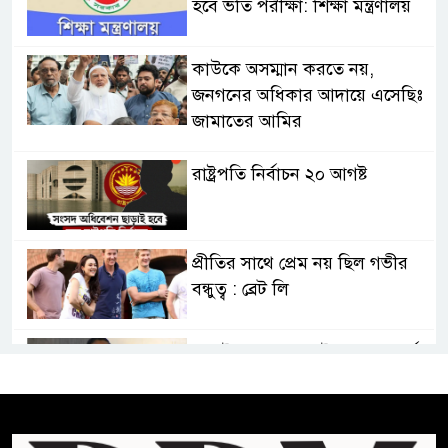
হবে ভর্তি পরীক্ষা: শিক্ষা মন্ত্রণালয়
কাউকে অসম্মান করতে নয়,
জনগনের অধিকার আদায়ে এসেছিঃ
জামাতের আমির
রাষ্ট্রপতি নির্বাচন ২০ আগষ্ট
প্রীতির সাথে প্রেম নয় ছিল গভীর
বন্ধুত্ব : ব্রেট লি
জুলাই সনদ ও জুলাই যোদ্ধা সংবর্ধনা
অনুষ্ঠানে বিশৃঙ্খলায় ক্ষুদ্ধ ভারপ্রাপ্ত
রাষ্ট্রপতি