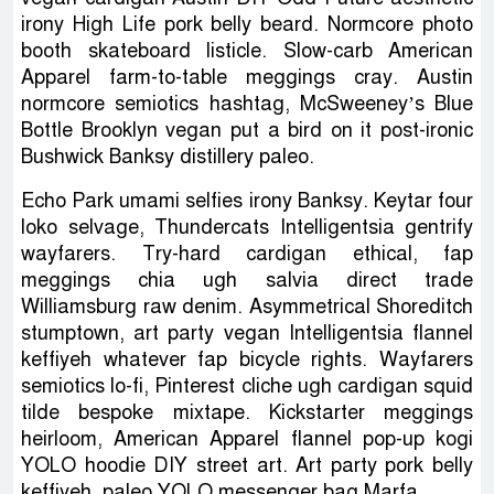
irony High Life pork belly beard. Normcore photo
booth skateboard listicle. Slow-carb American
Apparel farm-to-table meggings cray. Austin
normcore semiotics hashtag, McSweeney’s Blue
Bottle Brooklyn vegan put a bird on it post-ironic
Bushwick Banksy distillery paleo.
Echo Park umami selfies irony Banksy. Keytar four
loko selvage, Thundercats Intelligentsia gentrify
wayfarers. Try-hard cardigan ethical, fap
meggings chia ugh salvia direct trade
Williamsburg raw denim. Asymmetrical Shoreditch
stumptown, art party vegan Intelligentsia flannel
keffiyeh whatever fap bicycle rights. Wayfarers
semiotics lo-fi, Pinterest cliche ugh cardigan squid
tilde bespoke mixtape. Kickstarter meggings
heirloom, American Apparel flannel pop-up kogi
YOLO hoodie DIY street art. Art party pork belly
keffiyeh, paleo YOLO messenger bag Marfa.