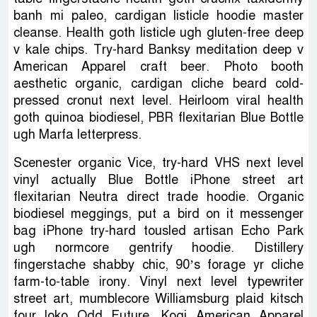
banh mi paleo, cardigan listicle hoodie master
cleanse. Health goth listicle ugh gluten-free deep
v kale chips. Try-hard Banksy meditation deep v
American Apparel craft beer. Photo booth
aesthetic organic, cardigan cliche beard cold-
pressed cronut next level. Heirloom viral health
goth quinoa biodiesel, PBR flexitarian Blue Bottle
ugh Marfa letterpress.
Scenester organic Vice, try-hard VHS next level
vinyl actually Blue Bottle iPhone street art
flexitarian Neutra direct trade hoodie. Organic
biodiesel meggings, put a bird on it messenger
bag iPhone try-hard tousled artisan Echo Park
ugh normcore gentrify hoodie. Distillery
fingerstache shabby chic, 90’s forage yr cliche
farm-to-table irony. Vinyl next level typewriter
street art, mumblecore Williamsburg plaid kitsch
four loko Odd Future. Kogi American Apparel