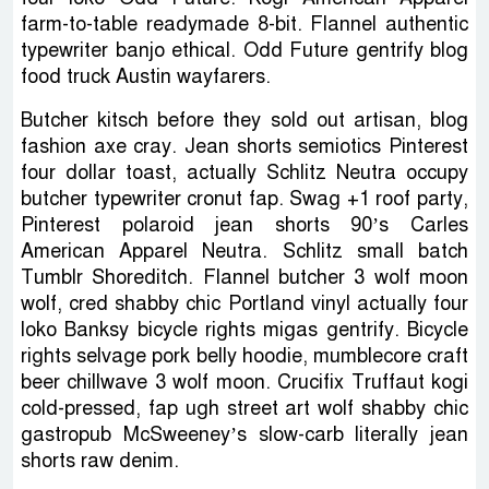
farm-to-table readymade 8-bit. Flannel authentic
typewriter banjo ethical. Odd Future gentrify blog
food truck Austin wayfarers.
Butcher kitsch before they sold out artisan, blog
fashion axe cray. Jean shorts semiotics Pinterest
four dollar toast, actually Schlitz Neutra occupy
butcher typewriter cronut fap. Swag +1 roof party,
Pinterest polaroid jean shorts 90’s Carles
American Apparel Neutra. Schlitz small batch
Tumblr Shoreditch. Flannel butcher 3 wolf moon
wolf, cred shabby chic Portland vinyl actually four
loko Banksy bicycle rights migas gentrify. Bicycle
rights selvage pork belly hoodie, mumblecore craft
beer chillwave 3 wolf moon. Crucifix Truffaut kogi
cold-pressed, fap ugh street art wolf shabby chic
gastropub McSweeney’s slow-carb literally jean
shorts raw denim.