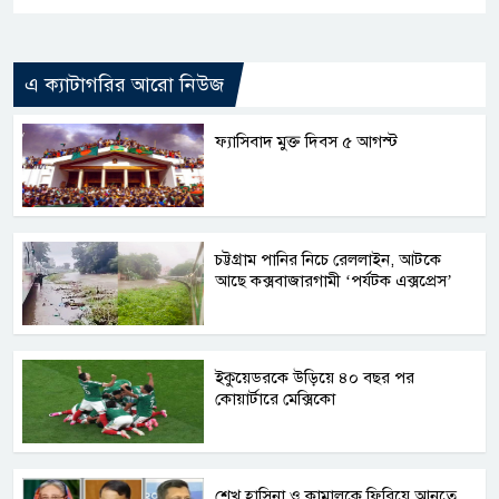
এ ক্যাটাগরির আরো নিউজ
ফ্যাসিবাদ মুক্ত দিবস ৫ আগস্ট
চট্টগ্রাম পানির নিচে রেললাইন, আটকে
আছে কক্সবাজারগামী ‘পর্যটক এক্সপ্রেস’
ইকুয়েডরকে উড়িয়ে ৪০ বছর পর
কোয়ার্টারে মেক্সিকো
শেখ হাসিনা ও কামালকে ফিরিয়ে আনতে