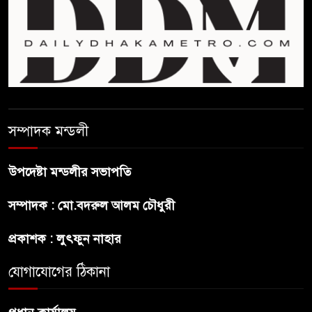
শেখ হাসিনার বক্তব্য প্রচার করলেই
ব্যবস্থা নিবে সরকার : প্রধানমন্ত্রীর
উপদেষ্টা
বাংলাদেশে বিনিয়োগ ও দক্ষ শ্রমিক
নিতে আগ্রহী সৌদি আরব
সম্পাদক মন্ডলী
ব্রাজিলের ফুটবলারকে গুলি করে
হত্যা
উপদেষ্টা মন্ডলীর সভাপতি
গ্যাসের দাম বাড়লো ৭০ টাকা, সন্ধ্যা
সম্পাদক : মো.বদরুল আলম চৌধুরী
থেকে কার্যকর
প্রকাশক : লুৎফুন নাহার
রাজধানীর উত্তরখানে
যোগাযোগের ঠিকানা
পরিচ্ছন্নতাকর্মী-এলাকাবাসীর মধ্যে
সংঘর্ষ, প্রশাসক ও স্থানীয় এমপির’র