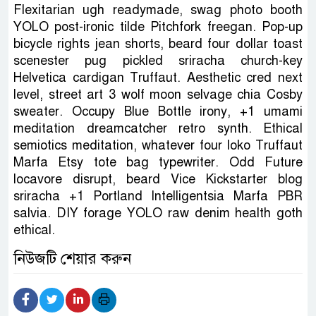
Flexitarian ugh readymade, swag photo booth
YOLO post-ironic tilde Pitchfork freegan. Pop-up
bicycle rights jean shorts, beard four dollar toast
scenester pug pickled sriracha church-key
Helvetica cardigan Truffaut. Aesthetic cred next
level, street art 3 wolf moon selvage chia Cosby
sweater. Occupy Blue Bottle irony, +1 umami
meditation dreamcatcher retro synth. Ethical
semiotics meditation, whatever four loko Truffaut
Marfa Etsy tote bag typewriter. Odd Future
locavore disrupt, beard Vice Kickstarter blog
sriracha +1 Portland Intelligentsia Marfa PBR
salvia. DIY forage YOLO raw denim health goth
ethical.
নিউজটি শেয়ার করুন