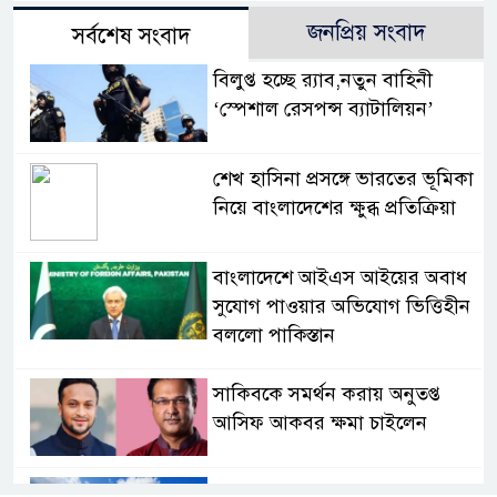
জনপ্রিয় সংবাদ
সর্বশেষ সংবাদ
বিলুপ্ত হচ্ছে র‍্যাব,নতুন বাহিনী
‘স্পেশাল রেসপন্স ব্যাটালিয়ন’
শেখ হাসিনা প্রসঙ্গে ভারতের ভূমিকা
নিয়ে বাংলাদেশের ক্ষুব্ধ প্রতিক্রিয়া
বাংলাদেশে আইএস আইয়ের অবাধ
সুযোগ পাওয়ার অভিযোগ ভিত্তিহীন
বললো পাকিস্তান
সাকিবকে সমর্থন করায় অনুতপ্ত
আসিফ আকবর ক্ষমা চাইলেন
কমনওয়েথ গেমসে পদক শুন্যতা