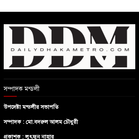
ঘুচানোর আক্ষেপে বাংলাদেশ
প্রথম শ্রেণি ছাড়া অন্য সব শ্রেণিতে
হবে ভর্তি পরীক্ষা: শিক্ষা মন্ত্রণালয়
কাউকে অসম্মান করতে নয়,
জনগনের অধিকার আদায়ে এসেছিঃ
জামাতের আমির
রাষ্ট্রপতি নির্বাচন ২০ আগষ্ট
সম্পাদক মন্ডলী
উপদেষ্টা মন্ডলীর সভাপতি
প্রীতির সাথে প্রেম নয় ছিল গভীর
সম্পাদক : মো.বদরুল আলম চৌধুরী
বন্ধুত্ব : ব্রেট লি
প্রকাশক : লুৎফুন নাহার