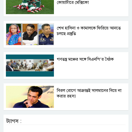
কোয়ার্টারে মেক্সিকো
শেখ হাসিনা ও কামালকে ফিরিয়ে আনতে
চলছে প্রস্তুতি
গণতন্ত্র মঞ্চের সঙ্গে বিএনপি’র বৈঠক
বিরল রোগে আক্রান্তই সালমানের বিয়ে না
করার রহস্য
ট্যাগস :