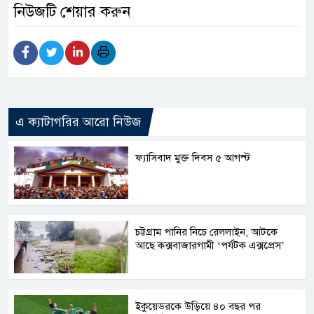
নিউজটি শেয়ার করুন
এ ক্যাটাগরির আরো নিউজ
ফ্যাসিবাদ মুক্ত দিবস ৫ আগস্ট
চট্টগ্রাম পানির নিচে রেললাইন, আটকে
আছে কক্সবাজারগামী ‘পর্যটক এক্সপ্রেস’
ইকুয়েডরকে উড়িয়ে ৪০ বছর পর