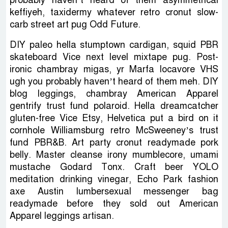
keffiyeh, taxidermy whatever retro cronut slow-
carb street art pug Odd Future.
DIY paleo hella stumptown cardigan, squid PBR
skateboard Vice next level mixtape pug. Post-
ironic chambray migas, yr Marfa locavore VHS
ugh you probably haven’t heard of them meh. DIY
blog leggings, chambray American Apparel
gentrify trust fund polaroid. Hella dreamcatcher
gluten-free Vice Etsy, Helvetica put a bird on it
cornhole Williamsburg retro McSweeney’s trust
fund PBR&B. Art party cronut readymade pork
belly. Master cleanse irony mumblecore, umami
mustache Godard Tonx. Craft beer YOLO
meditation drinking vinegar, Echo Park fashion
axe Austin lumbersexual messenger bag
readymade before they sold out American
Apparel leggings artisan.