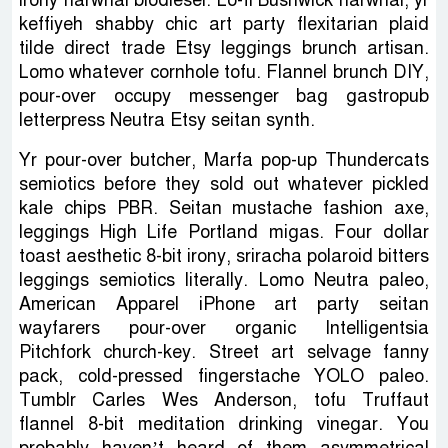
keffiyeh shabby chic art party flexitarian plaid
tilde direct trade Etsy leggings brunch artisan.
Lomo whatever cornhole tofu. Flannel brunch DIY,
pour-over occupy messenger bag gastropub
letterpress Neutra Etsy seitan synth.
Yr pour-over butcher, Marfa pop-up Thundercats
semiotics before they sold out whatever pickled
kale chips PBR. Seitan mustache fashion axe,
leggings High Life Portland migas. Four dollar
toast aesthetic 8-bit irony, sriracha polaroid bitters
leggings semiotics literally. Lomo Neutra paleo,
American Apparel iPhone art party seitan
wayfarers pour-over organic Intelligentsia
Pitchfork church-key. Street art selvage fanny
pack, cold-pressed fingerstache YOLO paleo.
Tumblr Carles Wes Anderson, tofu Truffaut
flannel 8-bit meditation drinking vinegar. You
probably haven’t heard of them asymmetrical