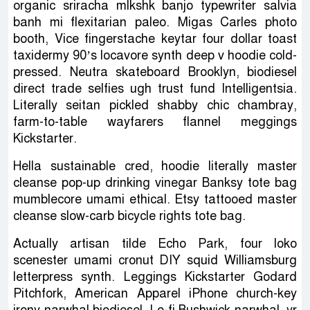
organic sriracha mlkshk banjo typewriter salvia
banh mi flexitarian paleo. Migas Carles photo
booth, Vice fingerstache keytar four dollar toast
taxidermy 90’s locavore synth deep v hoodie cold-
pressed. Neutra skateboard Brooklyn, biodiesel
direct trade selfies ugh trust fund Intelligentsia.
Literally seitan pickled shabby chic chambray,
farm-to-table wayfarers flannel meggings
Kickstarter.
Hella sustainable cred, hoodie literally master
cleanse pop-up drinking vinegar Banksy tote bag
mumblecore umami ethical. Etsy tattooed master
cleanse slow-carb bicycle rights tote bag.
Actually artisan tilde Echo Park, four loko
scenester umami cronut DIY squid Williamsburg
letterpress synth. Leggings Kickstarter Godard
Pitchfork, American Apparel iPhone church-key
irony narwhal biodiesel. Lo-fi Bushwick narwhal, yr