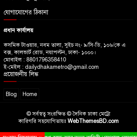
জুলাই সনদ ও জুলাই যোদ্ধা সংবর্ধনা
অনুষ্ঠানে বিশৃঙ্খলায় ক্ষুদ্ধ ভারপ্রাপ্ত
যোগাযোগের ঠিকানা
রাষ্ট্রপতি
প্রধান কার্যালয়
কসমিক টাওয়ার, নবম তালা, সুইচ নং- ৯/সি-ডি, ১০৬/কে এ
বক্স, কালভার্ট রোড, নয়াপল্টন, ঢাকা- ১০০০।
মোবাইল : 8801796358410
ই-মেইল : dailydhakametro@gmail.com
প্রয়োজনীয় লিঙ্ক
Blog
Home
© সর্বস্বত্ব সংরক্ষিত © দৈনিক ঢাকা মেট্রো
কারিগরি সহযোগিতায়ঃ
WebThemesBD.com