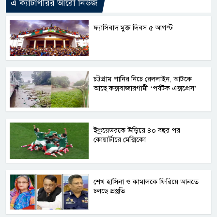
এ ক্যাটাগরির আরো নিউজ
ফ্যাসিবাদ মুক্ত দিবস ৫ আগস্ট
চট্টগ্রাম পানির নিচে রেললাইন, আটকে
আছে কক্সবাজারগামী ‘পর্যটক এক্সপ্রেস’
ইকুয়েডরকে উড়িয়ে ৪০ বছর পর
কোয়ার্টারে মেক্সিকো
শেখ হাসিনা ও কামালকে ফিরিয়ে আনতে
চলছে প্রস্তুতি