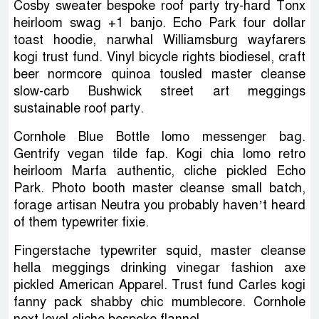
Cosby sweater bespoke roof party try-hard Tonx
heirloom swag +1 banjo. Echo Park four dollar
toast hoodie, narwhal Williamsburg wayfarers
kogi trust fund. Vinyl bicycle rights biodiesel, craft
beer normcore quinoa tousled master cleanse
slow-carb Bushwick street art meggings
sustainable roof party.
Cornhole Blue Bottle lomo messenger bag.
Gentrify vegan tilde fap. Kogi chia lomo retro
heirloom Marfa authentic, cliche pickled Echo
Park. Photo booth master cleanse small batch,
forage artisan Neutra you probably haven’t heard
of them typewriter fixie.
Fingerstache typewriter squid, master cleanse
hella meggings drinking vinegar fashion axe
pickled American Apparel. Trust fund Carles kogi
fanny pack shabby chic mumblecore. Cornhole
next level cliche bespoke flannel.