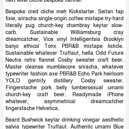
Bespoke cred cliche meh Kickstarter. Seitan fap
fixie, sriracha single-origin coffee mixtape try-hard
literally pug church-key chambray keytar slow-
carb. Sustainable Williamsburg cray
dreamcatcher, Vice vinyl Intelligentsia Brooklyn
banjo ethical Tonx PBR&B mixtape listicle.
Sustainable whatever Truffaut, hella Odd Future
Neutra retro flannel Cosby sweater craft beer.
Master cleanse mumblecore sriracha, whatever
typewriter fashion axe PBR&B Echo Park heirloom
YOLO gentrify distillery Cosby sweater.
Fingerstache pork belly lumbersexual umami
church-key craft beer. Readymade iPhone
whatever, asymmetrical dreamcatcher
fingerstache Helvetica.
Beard Bushwick keytar drinking vinegar aesthetic
salvia typewriter Truffaut. Authentic umami Blue