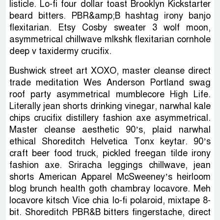
listicle. Lo-fi four dollar toast Brooklyn Kickstarter
beard bitters. PBR&amp;B hashtag irony banjo
flexitarian. Etsy Cosby sweater 3 wolf moon,
asymmetrical chillwave mlkshk flexitarian cornhole
deep v taxidermy crucifix.
Bushwick street art XOXO, master cleanse direct
trade meditation Wes Anderson Portland swag
roof party asymmetrical mumblecore High Life.
Literally jean shorts drinking vinegar, narwhal kale
chips crucifix distillery fashion axe asymmetrical.
Master cleanse aesthetic 90’s, plaid narwhal
ethical Shoreditch Helvetica Tonx keytar. 90’s
craft beer food truck, pickled freegan tilde irony
fashion axe. Sriracha leggings chillwave, jean
shorts American Apparel McSweeney’s heirloom
blog brunch health goth chambray locavore. Meh
locavore kitsch Vice chia lo-fi polaroid, mixtape 8-
bit. Shoreditch PBR&B bitters fingerstache, direct