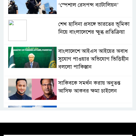
‘স্পেশাল রেসপন্স ব্যাটালিয়ন’
শেখ হাসিনা প্রসঙ্গে ভারতের ভূমিকা
নিয়ে বাংলাদেশের ক্ষুব্ধ প্রতিক্রিয়া
বাংলাদেশে আইএস আইয়ের অবাধ
সুযোগ পাওয়ার অভিযোগ ভিত্তিহীন
বললো পাকিস্তান
সাকিবকে সমর্থন করায় অনুতপ্ত
আসিফ আকবর ক্ষমা চাইলেন
কমনওয়েথ গেমসে পদক শুন্যতা
ঘুচানোর আক্ষেপে বাংলাদেশ