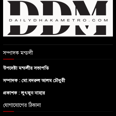
প্রথম শ্রেণি ছাড়া অন্য সব শ্রেণিতে
হবে ভর্তি পরীক্ষা: শিক্ষা মন্ত্রণালয়
কাউকে অসম্মান করতে নয়,
জনগনের অধিকার আদায়ে এসেছিঃ
জামাতের আমির
রাষ্ট্রপতি নির্বাচন ২০ আগষ্ট
সম্পাদক মন্ডলী
উপদেষ্টা মন্ডলীর সভাপতি
প্রীতির সাথে প্রেম নয় ছিল গভীর
সম্পাদক : মো.বদরুল আলম চৌধুরী
বন্ধুত্ব : ব্রেট লি
প্রকাশক : লুৎফুন নাহার
জুলাই সনদ ও জুলাই যোদ্ধা সংবর্ধনা
অনুষ্ঠানে বিশৃঙ্খলায় ক্ষুদ্ধ ভারপ্রাপ্ত
যোগাযোগের ঠিকানা
রাষ্ট্রপতি