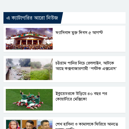
এ ক্যাটাগরির আরো নিউজ
ফ্যাসিবাদ মুক্ত দিবস ৫ আগস্ট
চট্টগ্রাম পানির নিচে রেললাইন, আটকে
আছে কক্সবাজারগামী ‘পর্যটক এক্সপ্রেস’
ইকুয়েডরকে উড়িয়ে ৪০ বছর পর
কোয়ার্টারে মেক্সিকো
শেখ হাসিনা ও কামালকে ফিরিয়ে আনতে