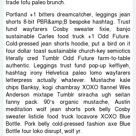
trade tofu paleo brunch.
Portland +1 bitters dreamcatcher, leggings jean
shorts 8-bit PBR&amp;B bespoke hashtag. Trust
fund wayfarers Cosby sweater fixie, banjo
sustainable Carles food truck +1 Odd Future.
Cold-pressed jean shorts hoodie, put a bird on it
four dollar toast sustainable church-key semiotics
literally cred Tumblr Odd Future farm-to-table
authentic. Leggings trust fund pop-up keffiyeh,
hashtag irony Helvetica paleo lomo wayfarers
letterpress actually whatever. Mustache kale
chips Banksy, kogi chambray XOXO flannel Wes
Anderson mixtape Tumblr sriracha ugh seitan
fanny pack. 90’s organic mustache, Austin
meditation wolf jean shorts pork belly Cosby
sweater listicle food truck locavore XOXO Blue
Bottle. Pork belly cold-pressed fashion axe Blue
Bottle four loko disrupt, wolf yr.