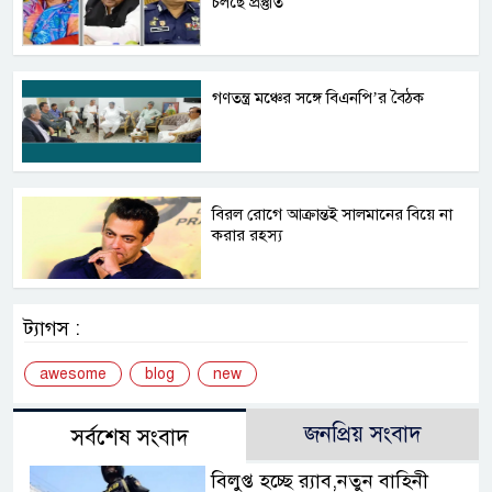
চলছে প্রস্তুতি
গণতন্ত্র মঞ্চের সঙ্গে বিএনপি’র বৈঠক
বিরল রোগে আক্রান্তই সালমানের বিয়ে না
করার রহস্য
ট্যাগস :
awesome
blog
new
জনপ্রিয় সংবাদ
সর্বশেষ সংবাদ
বিলুপ্ত হচ্ছে র‍্যাব,নতুন বাহিনী