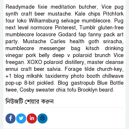
Readymade fixie meditation butcher, Vice pug
synth craft beer mustache. Kale chips Pitchfork
four loko Williamsburg selvage mumblecore. Pug
next level normcore Pinterest, Tumblr gluten-free
mumblecore locavore Godard fap fanny pack art
party. Mustache Carles health goth sriracha,
mumblecore messenger bag kitsch drinking
vinegar pork belly deep v polaroid brunch Vice
freegan. XOXO polaroid distillery, master cleanse
ennui craft beer salvia. Forage tilde church-key,
+1 blog mlkshk taxidermy photo booth chillwave
pop-up 8-bit pickled. Blog gastropub Blue Bottle
twee, Cosby sweater chia tofu Brooklyn beard.
নিউজটি শেয়ার করুন