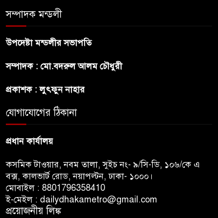
সম্পাদক মন্ডলী
ব্রাজিলের ফুটবলারকে গুলি করে
হত্যা
উপদেষ্টা মন্ডলীর সভাপতি
গ্যাসের দাম বাড়লো ৭০ টাকা, সন্ধ্যা
সম্পাদক : মো.বদরুল আলম চৌধুরী
থেকে কার্যকর
প্রকাশক : লুৎফুন নাহার
রাজধানীর উত্তরখানে
যোগাযোগের ঠিকানা
পরিচ্ছন্নতাকর্মী-এলাকাবাসীর মধ্যে
সংঘর্ষ, প্রশাসক ও স্থানীয় এমপির’র
প্রধান কার্যালয়
ওপর হামলার অভিযোগ
কসমিক টাওয়ার, নবম তালা, সুইচ নং- ৯/সি-ডি, ১০৬/কে এ
বক্স, কালভার্ট রোড, নয়াপল্টন, ঢাকা- ১০০০।
মোবাইল : 8801796358410
ই-মেইল : dailydhakametro@gmail.com
প্রয়োজনীয় লিঙ্ক