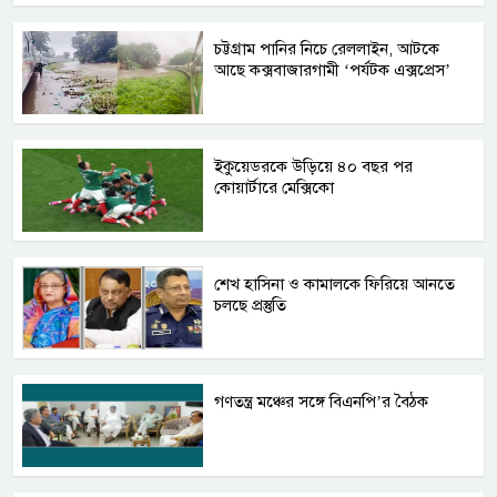
চট্টগ্রাম পানির নিচে রেললাইন, আটকে
আছে কক্সবাজারগামী ‘পর্যটক এক্সপ্রেস’
ইকুয়েডরকে উড়িয়ে ৪০ বছর পর
কোয়ার্টারে মেক্সিকো
শেখ হাসিনা ও কামালকে ফিরিয়ে আনতে
চলছে প্রস্তুতি
গণতন্ত্র মঞ্চের সঙ্গে বিএনপি’র বৈঠক