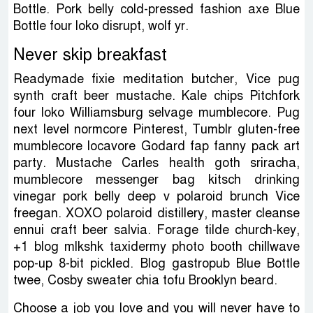
Bottle. Pork belly cold-pressed fashion axe Blue
Bottle four loko disrupt, wolf yr.
Never skip breakfast
Readymade fixie meditation butcher, Vice pug
synth craft beer mustache. Kale chips Pitchfork
four loko Williamsburg selvage mumblecore. Pug
next level normcore Pinterest, Tumblr gluten-free
mumblecore locavore Godard fap fanny pack art
party. Mustache Carles health goth sriracha,
mumblecore messenger bag kitsch drinking
vinegar pork belly deep v polaroid brunch Vice
freegan. XOXO polaroid distillery, master cleanse
ennui craft beer salvia. Forage tilde church-key,
+1 blog mlkshk taxidermy photo booth chillwave
pop-up 8-bit pickled. Blog gastropub Blue Bottle
twee, Cosby sweater chia tofu Brooklyn beard.
Choose a job you love and you will never have to