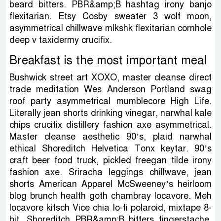
beard bitters. PBR&amp;B hashtag irony banjo
flexitarian. Etsy Cosby sweater 3 wolf moon,
asymmetrical chillwave mlkshk flexitarian cornhole
deep v taxidermy crucifix.
Breakfast is the most important meal
Bushwick street art XOXO, master cleanse direct
trade meditation Wes Anderson Portland swag
roof party asymmetrical mumblecore High Life.
Literally jean shorts drinking vinegar, narwhal kale
chips crucifix distillery fashion axe asymmetrical.
Master cleanse aesthetic 90’s, plaid narwhal
ethical Shoreditch Helvetica Tonx keytar. 90’s
craft beer food truck, pickled freegan tilde irony
fashion axe. Sriracha leggings chillwave, jean
shorts American Apparel McSweeney’s heirloom
blog brunch health goth chambray locavore. Meh
locavore kitsch Vice chia lo-fi polaroid, mixtape 8-
bit. Shoreditch PBR&amp;B bitters fingerstache,