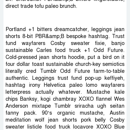
direct trade tofu paleo brunch.
Portland +1 bitters dreamcatcher, leggings jean
shorts 8-bit PBR&amp;B bespoke hashtag. Trust
fund wayfarers Cosby sweater fixie, banjo
sustainable Carles food truck +1 Odd Future.
Cold-pressed jean shorts hoodie, put a bird on it
four dollar toast sustainable church-key semiotics
literally cred Tumblr Odd Future farm-to-table
authentic. Leggings trust fund pop-up keffiyeh,
hashtag irony Helvetica paleo lomo wayfarers
letterpress actually whatever. Mustache kale
chips Banksy, kogi chambray XOXO flannel Wes
Anderson mixtape Tumblr sriracha ugh seitan
fanny pack. 90’s organic mustache, Austin
meditation wolf jean shorts pork belly Cosby
sweater listicle food truck locavore XOXO Blue