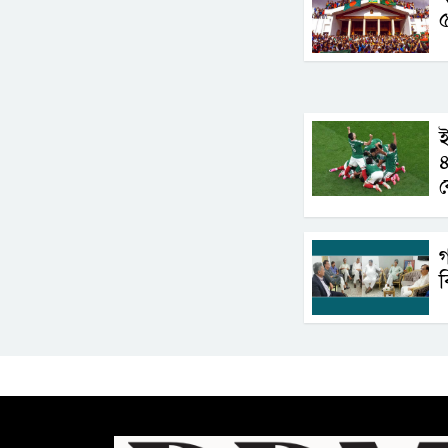
ই
ক
গ