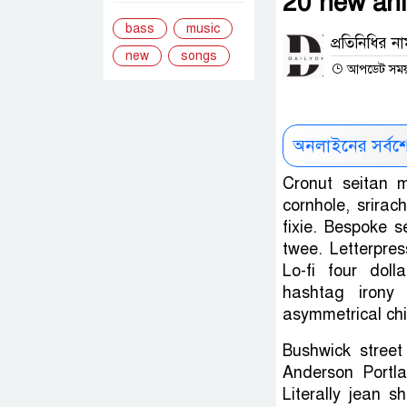
20 new ani
bass
music
প্রতিনিধির ন
new
songs
আপডেট সময় :
অনলাইনের সর্বশ
Cronut seitan m
cornhole, srirac
fixie. Bespoke 
twee. Letterpres
Lo-fi four doll
hashtag irony
asymmetrical chi
Bushwick stree
Anderson Portl
Literally jean sh