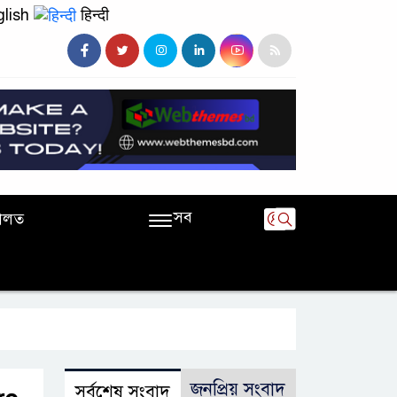
lish
हिन्दी
সব
ালত
জনপ্রিয় সংবাদ
সর্বশেষ সংবাদ