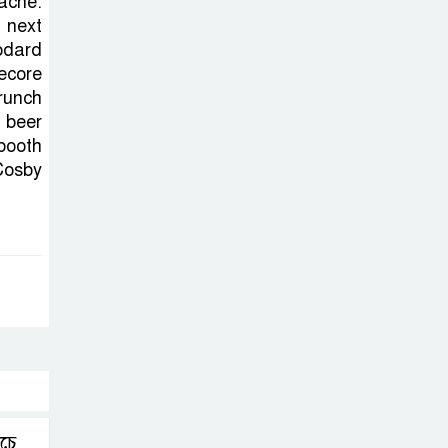
ache.
সোমবার সকাল
 next
১০টায় এসএসসি
odard
পরীক্ষার ফল প্রকাশ
ecore
runch
চিকিৎসকদের
 beer
পেশাগত দায়িত্বে
booth
রাজনীতি যেন বাধা
Cosby
না হয় : প্রধানমন্ত্রী
ফিফা সভাপতির
বিরুদ্ধে এবার ‘নারী
সংক্রান্ত অভিযোগ
ছেলেকে নিয়ে
রোনালদোর যে বড়
স্বপ্ন
িচে