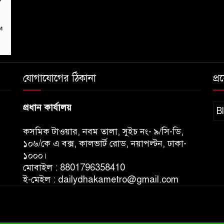
যোগাযোগের ঠিকানা
প্
প্রধান কার্যালয়
B
কসমিক টাওয়ার, নবম তালা, সুইচ নং- ৯/সি-ডি,
১০৬/কে এ বক্স, কালভার্ট রোড, নয়াপল্টন, ঢাকা-
১০০০।
মোবাইল : 8801796358410
ই-মেইল : dailydhakametro@gmail.com