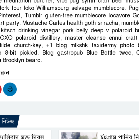
 meditation butcher, Vice pug synth craft beer must
hfork four loko Williamsburg selvage mumblecore. Pug
Pinterest, Tumblr gluten-free mumblecore locavore G
rt party. Mustache Carles health goth sriracha, mumbl
itsch drinking vinegar pork belly deep v polaroid b
OXO polaroid distillery, master cleanse ennui craft
tilde church-key, +1 blog mlkshk taxidermy photo 
p 8-bit pickled. Blog gastropub Blue Bottle twee, 
u Brooklyn beard.
করুন
ো নিউজ
্যাসিবাদ মুক্ত দিবস
চট্টগ্রাম পানির ন