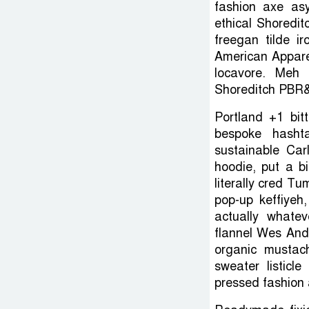
fashion axe asy
ethical Shoredit
freegan tilde i
American Appare
locavore. Meh l
Shoreditch PBR&B
Portland +1 bit
bespoke hasht
sustainable Car
hoodie, put a bi
literally cred T
pop-up keffiyeh
actually whate
flannel Wes And
organic mustach
sweater listicl
pressed fashion a