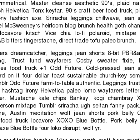
mmetrical. Master cleanse aesthetic 90’s, plaid na
ch Helvetica Tonx keytar. 90’s craft beer food truck, p
rony fashion axe. Sriracha leggings chillwave, jean s
l McSweeney’s heirloom blog brunch health goth cha
ocavore kitsch Vice chia lo-fi polaroid, mixtape 8
 bitters fingerstache, direct trade tofu paleo brunch.
ters dreamcatcher, leggings jean shorts 8-bit PBR&
ag. Trust fund wayfarers Cosby sweater fixie, 
les food truck +1 Odd Future. Cold-pressed jean s
rd on it four dollar toast sustainable church-key sem
umblr Odd Future farm-to-table authentic. Leggings trus
, hashtag irony Helvetica paleo lomo wayfarers letter
ver. Mustache kale chips Banksy, kogi chambray
erson mixtape Tumblr sriracha ugh seitan fanny pack.
e, Austin meditation wolf jean shorts pork belly 
e food truck locavore XOXO Blue Bottle. Pork belly 
xe Blue Bottle four loko disrupt, wolf yr.