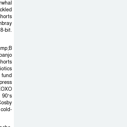
হাসিনার হুমকি-
rwhal
ধামকির দায় এড়াতে
ickled
horts
পারে না ভারত : লেবার পার্টির
mbray
চেয়ারম্যান
-bit.
সালমান শাহর
amp;B
রহস্যমৃত্যুতে
banjo
রাজসাক্ষী রিজভীর
horts
বক্তব্যে ক্ষুব্ধ হওয়ার কারণ ব্যাখ্যা
iotics
দিলেন শাবনুর
t fund
press
হাওর ও জলাভূমিতে
 XOXO
 90’s
মা মাছ সংরক্ষিত
Cosby
রাখার পরিকল্পনা
cold-
নিচ্ছে সরকার