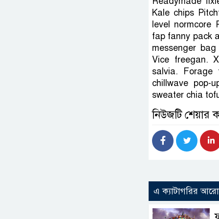
Readymade fixie
Kale chips Pitc
level normcore 
fap fanny pack a
messenger bag k
Vice freegan. X
salvia. Forage 
chillwave pop-u
sweater chia tof
নিউজটি শেয়ার 
এ ক্যাটাগরির আর
ফ