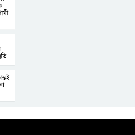
ে
ামী
ে
ুতি
ন্তই
না