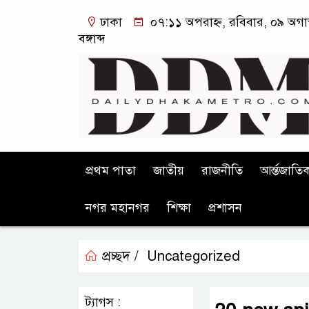
ঢাকা
০৭:১১ অপরাহ্ন, রবিবার, ০৯ অগা
বঙ্গাব্দ
প্রথম পাতা
জাতীয়
রাজনীতি
আর্ন্তজাতি
নগর মহানগর
শিক্ষা
প্রশাসন
প্রচ্ছদ /
Uncategorized
ট্যাগস :