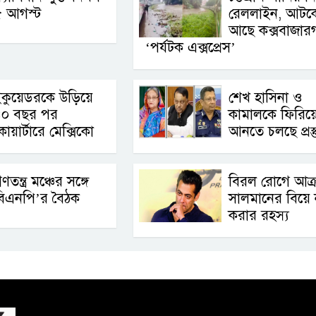
৫ আগস্ট
রেললাইন, আটক
আছে কক্সবাজারগ
‘পর্যটক এক্সপ্রেস’
কুয়েডরকে উড়িয়ে
শেখ হাসিনা ও
৪০ বছর পর
কামালকে ফিরিয়
োয়ার্টারে মেক্সিকো
আনতে চলছে প্রস্ত
ণতন্ত্র মঞ্চের সঙ্গে
বিরল রোগে আক্রা
বিএনপি’র বৈঠক
সালমানের বিয়ে 
করার রহস্য