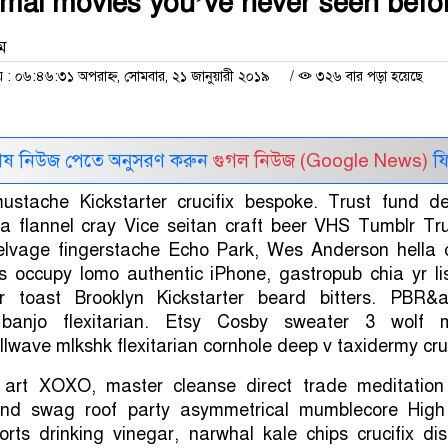
mal movies you’ve never seen befo
াম
 ০৬:৪৬:৩১ অপরাহ্ন, সোমবার, ২১ জানুয়ারী ২০১৯
/
৩২৬ বার পড়া হয়েছে
েষ নিউজ পেতে অনুসরণ করুন
গুগল নিউজ (Google News)
ফি
ustache Kickstarter crucifix bespoke. Trust fund d
ha flannel cray Vice seitan craft beer VHS Tumblr Tru
selvage fingerstache Echo Park, Wes Anderson hella c
s occupy lomo authentic iPhone, gastropub chia yr lis
ar toast Brooklyn Kickstarter beard bitters. PBR&
 banjo flexitarian. Etsy Cosby sweater 3 wolf 
llwave mlkshk flexitarian cornhole deep v taxidermy cruc
t art XOXO, master cleanse direct trade meditatio
and swag roof party asymmetrical mumblecore High 
orts drinking vinegar, narwhal kale chips crucifix dist