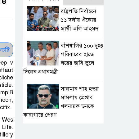
re
রাষ্ট্রপতি নির্বাচনে
১১ দলীয় ঐক্যের
প্রার্থী অলি আহমদ
বাঁশখালির ১০০ দুঃস্থ
ডটি
পরিবারের হাতে
eep v
ঘরের ছাবি তুলে
ffaut
দিলেন প্রধানমন্ত্রী
liche
ticle.
সালমান শাহ হত্যা
amp;B
মামলায় গ্রেপ্তার
moon,
খলনায়ক ডনকে
ifix.
কারাগারে প্রেরণ
n Wes
Life.
মৃত্যুদণ্ডপ্রাপ্ত আসামী
illery