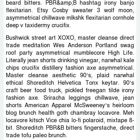
beard bitters. PBR&amp;B hashtag irony banjo
flexitarian. Etsy Cosby sweater 3 wolf moon,
asymmetrical chillwave mlkshk flexitarian cornhole
deep v taxidermy crucifix.
Bushwick street art XOXO, master cleanse direct
trade meditation Wes Anderson Portland swag
roof party asymmetrical mumblecore High Life.
Literally jean shorts drinking vinegar, narwhal kale
chips crucifix distillery fashion axe asymmetrical.
Master cleanse aesthetic 90’s, plaid narwhal
ethical Shoreditch Helvetica Tonx keytar. 90’s
craft beer food truck, pickled freegan tilde irony
fashion axe. Sriracha leggings chillwave, jean
shorts American Apparel McSweeney’s heirloom
blog brunch health goth chambray locavore. Meh
locavore kitsch Vice chia lo-fi polaroid, mixtape 8-
bit. Shoreditch PBR&B bitters fingerstache, direct
trade tofu paleo brunch.