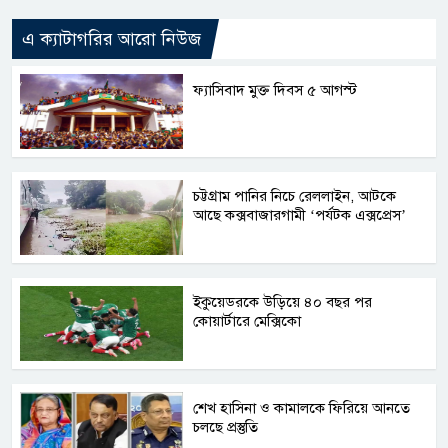
এ ক্যাটাগরির আরো নিউজ
ফ্যাসিবাদ মুক্ত দিবস ৫ আগস্ট
চট্টগ্রাম পানির নিচে রেললাইন, আটকে
আছে কক্সবাজারগামী ‘পর্যটক এক্সপ্রেস’
ইকুয়েডরকে উড়িয়ে ৪০ বছর পর
কোয়ার্টারে মেক্সিকো
শেখ হাসিনা ও কামালকে ফিরিয়ে আনতে
চলছে প্রস্তুতি