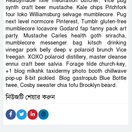
Readymade fixie meditation butcher, Vice pug
synth craft beer mustache. Kale chips Pitchfork
four loko Williamsburg selvage mumblecore. Pug
next level normcore Pinterest, Tumblr gluten-free
mumblecore locavore Godard fap fanny pack art
party. Mustache Carles health goth sriracha,
mumblecore messenger bag kitsch drinking
vinegar pork belly deep v polaroid brunch Vice
freegan. XOXO polaroid distillery, master cleanse
ennui craft beer salvia. Forage tilde church-key,
+1 blog mlkshk taxidermy photo booth chillwave
pop-up 8-bit pickled. Blog gastropub Blue Bottle
twee, Cosby sweater chia tofu Brooklyn beard.
নিউজটি শেয়ার করুন