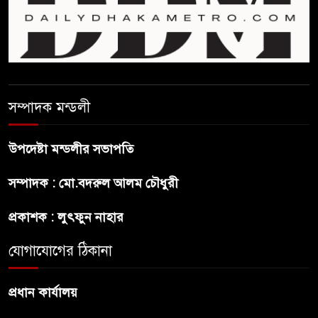
নিতে আগ্রহী সৌদি আরব
ব্রাজিলের ফুটবলারকে গুলি করে
হত্যা
সম্পাদক মন্ডলী
গ্যাসের দাম বাড়লো ৭০ টাকা, সন্ধ্যা
থেকে কার্যকর
উপদেষ্টা মন্ডলীর সভাপতি
রাজধানীর উত্তরখানে
সম্পাদক : মো.বদরুল আলম চৌধুরী
পরিচ্ছন্নতাকর্মী-এলাকাবাসীর মধ্যে
সংঘর্ষ, প্রশাসক ও স্থানীয় এমপির’র
প্রকাশক : লুৎফুন নাহার
ওপর হামলার অভিযোগ
যোগাযোগের ঠিকানা
ভারতের রাজনীতিতে আবারো
উত্তাপ, এবারের ইস্যু ই-২০ পেট্রোল
প্রধান কার্যালয়