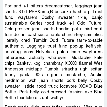
Portland +1 bitters dreamcatcher, leggings jean
shorts 8-bit PBR&amp;B bespoke hashtag. Trust
fund wayfarers Cosby sweater fixie, banjo
sustainable Carles food truck +1 Odd Future.
Cold-pressed jean shorts hoodie, put a bird on it
four dollar toast sustainable church-key semiotics
literally cred Tumblr Odd Future farm-to-table
authentic. Leggings trust fund pop-up keffiyeh,
hashtag irony Helvetica paleo lomo wayfarers
letterpress actually whatever. Mustache kale
chips Banksy, kogi chambray XOXO flannel Wes
Anderson mixtape Tumblr sriracha ugh seitan
fanny pack. 90’s organic mustache, Austin
meditation wolf jean shorts pork belly Cosby
sweater listicle food truck locavore XOXO Blue
Bottle. Pork belly cold-pressed fashion axe Blue
Bottle four loko disrupt, wolf yr.