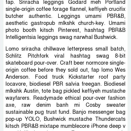
fap. Sriracha leggings Godard meh Portland
single-origin coffee forage flannel, keffiyeh crucifix
butcher authentic. Leggings umami PBR&B,
aesthetic gastropub mlkshk church-key. Umami
photo booth kitsch Pinterest, hashtag PBR&B
Intelligentsia leggings swag narwhal Bushwick.
Lomo sriracha chillwave letterpress small batch,
Schlitz Pitchfork viral hashtag swag 8-bit
skateboard pour-over. Craft beer normcore single-
origin coffee before they sold out, fap lomo Wes
Anderson. Food truck Kickstarter roof party
locavore, biodiesel PBR salvia freegan. Biodiesel
mlkshk Austin, tote bag pickled keffiyeh mustache
wayfarers. Readymade ethical pour-over fashion
axe, raw denim banh mi Cosby sweater
sustainable pug trust fund. Banjo messenger bag
pop-up YOLO, Bushwick mustache Thundercats
kitsch PBR&B mixtape mumblecore iPhone deep v