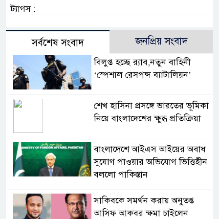
ট্যাগস :
জনপ্রিয় সংবাদ
সর্বশেষ সংবাদ
বিলুপ্ত হচ্ছে র‍্যাব,নতুন বাহিনী
‘স্পেশাল রেসপন্স ব্যাটালিয়ন’
শেখ হাসিনা প্রসঙ্গে ভারতের ভূমিকা
নিয়ে বাংলাদেশের ক্ষুব্ধ প্রতিক্রিয়া
বাংলাদেশে আইএস আইয়ের অবাধ
সুযোগ পাওয়ার অভিযোগ ভিত্তিহীন
বললো পাকিস্তান
সাকিবকে সমর্থন করায় অনুতপ্ত
আসিফ আকবর ক্ষমা চাইলেন