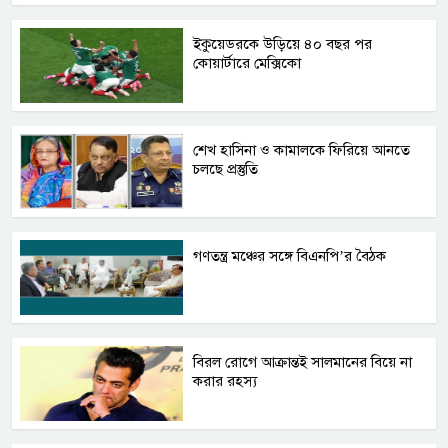
ইকুয়েডরকে উড়িয়ে ৪০ বছর পর
কোয়ার্টারে মেক্সিকো
শেখ হাসিনা ও কামালকে ফিরিয়ে আনতে
চলছে প্রস্তুতি
গণতন্ত্র মঞ্চের সঙ্গে বিএনপি’র বৈঠক
বিরল রোগে আক্রান্তই সালমানের বিয়ে না
করার রহস্য