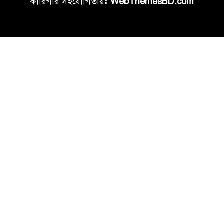
কারিগরি সহযোগিতায়ঃ
WebThemesBD.com