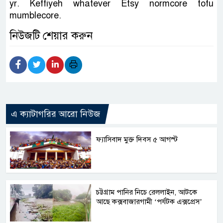
yr. Keffiyeh whatever Etsy normcore tofu
mumblecore.
নিউজটি শেয়ার করুন
এ ক্যাটাগরির আরো নিউজ
ফ্যাসিবাদ মুক্ত দিবস ৫ আগস্ট
চট্টগ্রাম পানির নিচে রেললাইন, আটকে
আছে কক্সবাজারগামী ‘পর্যটক এক্সপ্রেস’