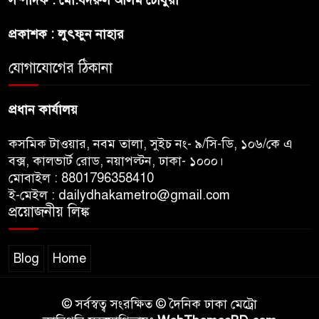
সম্পাদক : মো.বদরুল আলম চৌধুরী
বন্ধুত্ব : ব্রেট লি
প্রকাশক : লুৎফুন নাহার
জুলাই সনদ ও জুলাই যোদ্ধা সংবর্ধনা
অনুষ্ঠানে বিশৃঙ্খলায় ক্ষুদ্ধ ভারপ্রাপ্ত
যোগাযোগের ঠিকানা
রাষ্ট্রপতি
প্রধান কার্যালয়
কসমিক টাওয়ার, নবম তালা, সুইচ নং- ৯/সি-ডি, ১০৬/কে এ
বক্স, কালভার্ট রোড, নয়াপল্টন, ঢাকা- ১০০০।
মোবাইল : 8801796358410
ই-মেইল : dailydhakametro@gmail.com
প্রয়োজনীয় লিঙ্ক
Blog
Home
© সর্বস্বত্ব সংরক্ষিত © দৈনিক ঢাকা মেট্রো