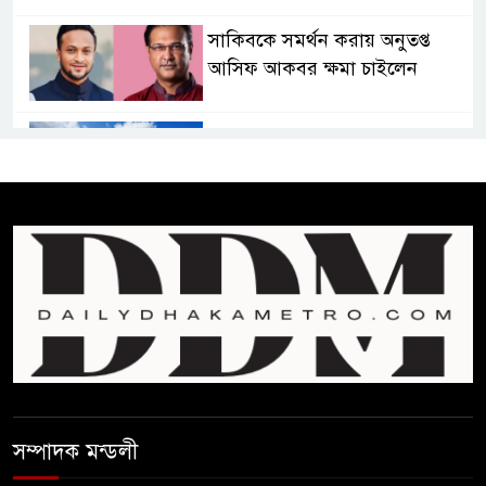
সাকিবকে সমর্থন করায় অনুতপ্ত
আসিফ আকবর ক্ষমা চাইলেন
কমনওয়েথ গেমসে পদক শুন্যতা
ঘুচানোর আক্ষেপে বাংলাদেশ
প্রথম শ্রেণি ছাড়া অন্য সব শ্রেণিতে
হবে ভর্তি পরীক্ষা: শিক্ষা মন্ত্রণালয়
কাউকে অসম্মান করতে নয়,
জনগনের অধিকার আদায়ে এসেছিঃ
জামাতের আমির
রাষ্ট্রপতি নির্বাচন ২০ আগষ্ট
সম্পাদক মন্ডলী