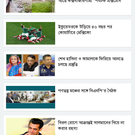
আছে কক্সবাজারগামী ‘পর্যটক এক্সপ্রেস’
ইকুয়েডরকে উড়িয়ে ৪০ বছর পর
কোয়ার্টারে মেক্সিকো
শেখ হাসিনা ও কামালকে ফিরিয়ে আনতে
চলছে প্রস্তুতি
গণতন্ত্র মঞ্চের সঙ্গে বিএনপি’র বৈঠক
বিরল রোগে আক্রান্তই সালমানের বিয়ে না
করার রহস্য