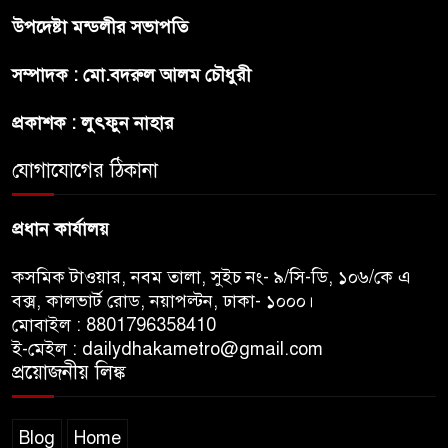
উপদেষ্টা মন্ডলীর সভাপতি
প্রীতির সাথে প্রেম নয় ছিল গভীর
সম্পাদক : মো.বদরুল আলম চৌধুরী
বন্ধুত্ব : ব্রেট লি
প্রকাশক : লুৎফুন নাহার
জুলাই সনদ ও জুলাই যোদ্ধা সংবর্ধনা
অনুষ্ঠানে বিশৃঙ্খলায় ক্ষুদ্ধ ভারপ্রাপ্ত
যোগাযোগের ঠিকানা
রাষ্ট্রপতি
প্রধান কার্যালয়
কসমিক টাওয়ার, নবম তালা, সুইচ নং- ৯/সি-ডি, ১০৬/কে এ
বক্স, কালভার্ট রোড, নয়াপল্টন, ঢাকা- ১০০০।
মোবাইল : 8801796358410
ই-মেইল : dailydhakametro@gmail.com
প্রয়োজনীয় লিঙ্ক
Blog
Home