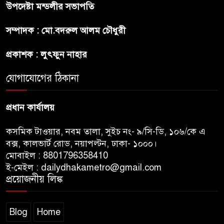
উপদেষ্টা মন্ডলীর সভাপতি
মৃত্যুদণ্ডপ্রাপ্ত আসামী হাসিনার
হুমকি-ধামকির দায় এড়াতে পারে না
সম্পাদক : মো.বদরুল আলম চৌধুরী
ভারত : লেবার পার্টির চেয়ারম্যান
প্রকাশক : লুৎফুন নাহার
সালমান শাহর রহস্যমৃত্যুতে
রাজসাক্ষী রিজভীর বক্তব্যে ক্ষুব্ধ
যোগাযোগের ঠিকানা
হওয়ার কারণ ব্যাখ্যা দিলেন শাবনুর
প্রধান কার্যালয়
কসমিক টাওয়ার, নবম তালা, সুইচ নং- ৯/সি-ডি, ১০৬/কে এ
বক্স, কালভার্ট রোড, নয়াপল্টন, ঢাকা- ১০০০।
মোবাইল : 8801796358410
ই-মেইল : dailydhakametro@gmail.com
প্রয়োজনীয় লিঙ্ক
Blog
Home