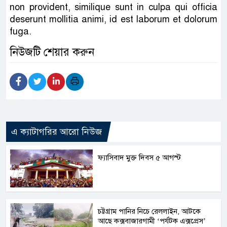
non provident, similique sunt in culpa qui officia
deserunt mollitia animi, id est laborum et dolorum
fuga.
নিউজটি শেয়ার করুন
এ ক্যাটাগরির আরো নিউজ
ফ্যাসিবাদ মুক্ত দিবস ৫ আগস্ট
চট্টগ্রাম পানির নিচে রেললাইন, আটকে
আছে কক্সবাজারগামী ‘পর্যটক এক্সপ্রেস’