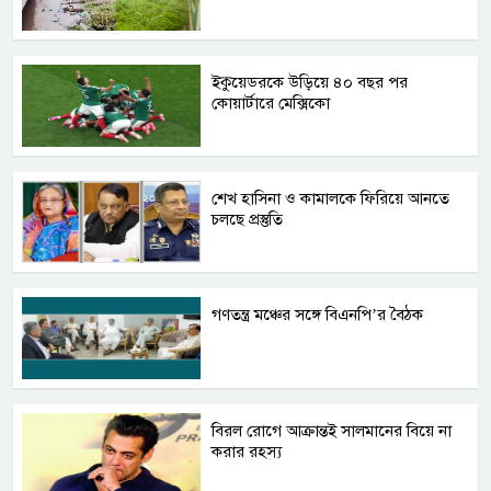
ইকুয়েডরকে উড়িয়ে ৪০ বছর পর
কোয়ার্টারে মেক্সিকো
শেখ হাসিনা ও কামালকে ফিরিয়ে আনতে
চলছে প্রস্তুতি
গণতন্ত্র মঞ্চের সঙ্গে বিএনপি’র বৈঠক
বিরল রোগে আক্রান্তই সালমানের বিয়ে না
করার রহস্য