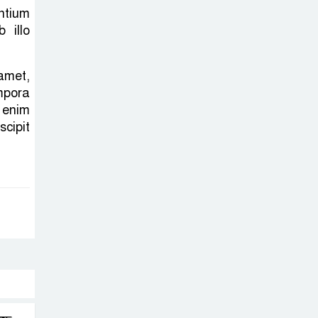
ntium
 illo
amet,
mpora
 enim
cipit