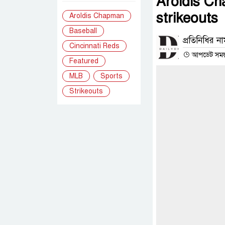
Aroldis Ch
strikeouts
Aroldis Chapman
Baseball
প্রতিনিধির ন
Cincinnati Reds
আপডেট সময় : 
Featured
MLB
Sports
Strikeouts