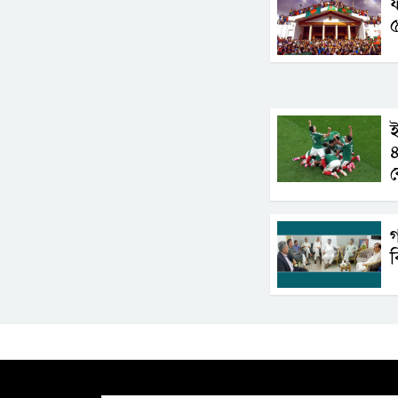
ফ
ই
ক
গ