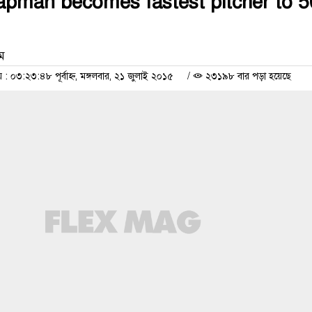
apman becomes fastest pitcher to 
াম
০৩:২৩:৪৮ পূর্বাহ্ন, মঙ্গলবার, ২১ জুলাই ২০১৫
/
২৩১৯৮ বার পড়া হয়েছে