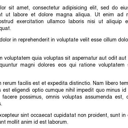
or sit amet, consectetur adipisicing elit, sed do ei
unt ut labore et dolore magna aliqua. Ut enim ad 
strud exercitation ullamco laboris nisi ut aliquip 
uat.
dolor in reprehenderit in voluptate velit esse cillum dol
voluptatem quia voluptas sit aspernatur aut odit aut 
quuntur magni dolores eos qui ratione voluptatem 
rerum facilis est et expedita distinctio. Nam libero te
 est eligendi optio cumque nihil impedit quo minus id
 facere possimus, omnis voluptas assumenda est, 
.
Excepteur sint occaecat cupidatat non proident, sunt in
unt mollit anim id est laborum.