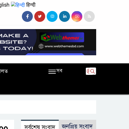
lish
हिन्दी
সব
ালত
জনপ্রিয় সংবাদ
সর্বশেষ সংবাদ