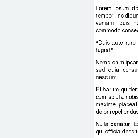
Lorem ipsum dol
tempor incidid
veniam, quis no
commodo conseq
“Duis aute irure 
fugiat”
Nemo enim ipsam 
sed quia conse
nesciunt.
Et harum quidem 
cum soluta nobis
maxime placeat
dolor repellendus
Nulla pariatur. 
qui officia deser