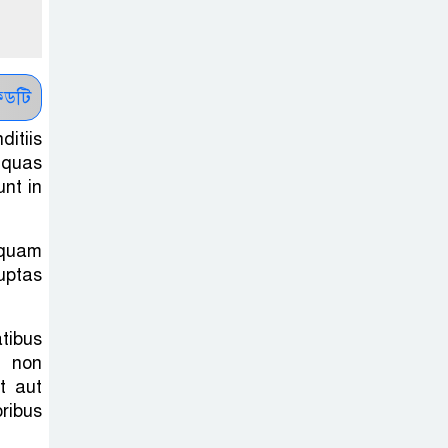
দিলেন মার্কিন আদালত
শেখ হাসিনার
বক্তব্যে ভারতের
ডটি
সমর্থন নেই : রণধীর
itiis
জয়সওয়াল
 quas
unt in
শেখ হাসিনা দেশে
ফিরে আসুক,
 quam
গণহত্যার দায়ে
uptas
কারাগারে যাক : আইনমন্ত্রী
বিলুপ্ত হচ্ছে
atibus
e non
র‍্যাব,নতুন বাহিনী
t aut
‘স্পেশাল রেসপন্স
oribus
ব্যাটালিয়ন’