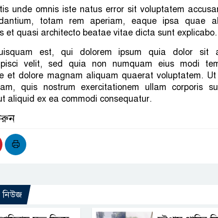
tis unde omnis iste natus error sit voluptatem accusa
dantium, totam rem aperiam, eaque ipsa quae ab
is et quasi architecto beatae vitae dicta sunt explicabo.
uisquam est, qui dolorem ipsum quia dolor sit 
dipisci velit, sed quia non numquam eius modi te
ore et dolore magnam aliquam quaerat voluptatem. Ut
m, quis nostrum exercitationem ullam corporis sus
 ut aliquid ex ea commodi consequatur.
করুন
ো নিউজ