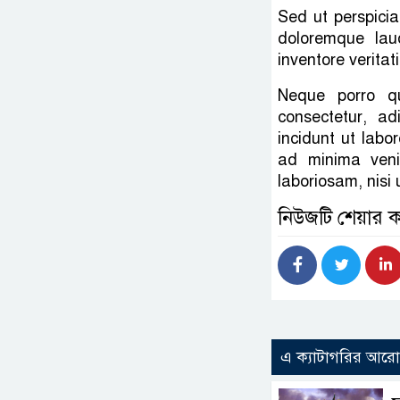
Sed ut perspicia
doloremque lau
inventore veritat
Neque porro q
consectetur, a
incidunt ut lab
ad minima venia
laboriosam, nisi
নিউজটি শেয়ার 
এ ক্যাটাগরির আর