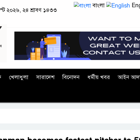
বাংলা
Eng
স্ট ২০২৬, ২৪ শ্রাবণ ১৪৩৩
ক
খেলাধুলা
সারাদেশ
বিনোদন
ধর্মীয় খবর
আইন আদ