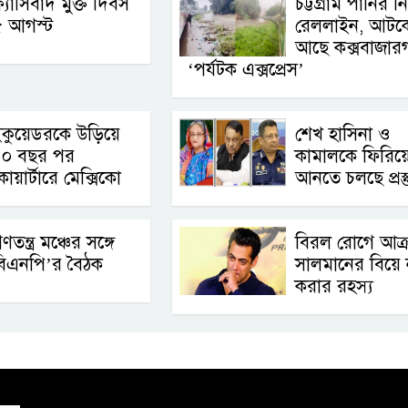
্যাসিবাদ মুক্ত দিবস
চট্টগ্রাম পানির ন
৫ আগস্ট
রেললাইন, আটক
আছে কক্সবাজারগ
‘পর্যটক এক্সপ্রেস’
কুয়েডরকে উড়িয়ে
শেখ হাসিনা ও
৪০ বছর পর
কামালকে ফিরিয়
োয়ার্টারে মেক্সিকো
আনতে চলছে প্রস্ত
ণতন্ত্র মঞ্চের সঙ্গে
বিরল রোগে আক্রা
বিএনপি’র বৈঠক
সালমানের বিয়ে 
করার রহস্য