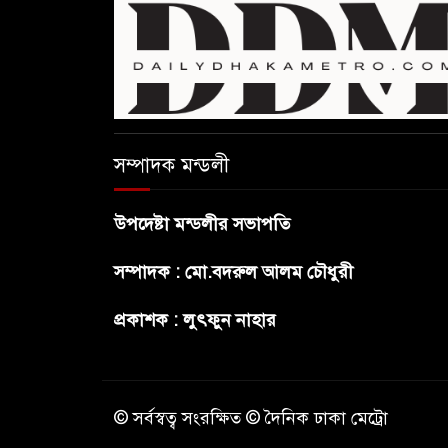
সম্পাদক মন্ডলী
উপদেষ্টা মন্ডলীর সভাপতি
সম্পাদক : মো.বদরুল আলম চৌধুরী
প্রকাশক : লুৎফুন নাহার
© সর্বস্বত্ব সংরক্ষিত © দৈনিক ঢাকা মেট্রো