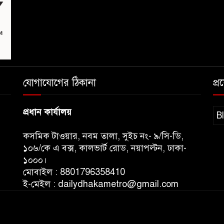
যোগাযোগের ঠিকানা
প্
প্রধান কার্যালয়
B
কসমিক টাওয়ার, নবম তালা, সুইচ নং- ৯/সি-ডি,
১০৬/কে এ বক্স, কালভার্ট রোড, নয়াপল্টন, ঢাকা-
১০০০।
মোবাইল : 8801796358410
ই-মেইল : dailydhakametro@gmail.com