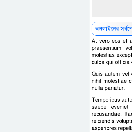
অনলাইনের সর্বশ
At vero eos et 
praesentium vo
molestias exceptu
culpa qui officia
Quis autem vel 
nihil molestiae 
nulla pariatur.
Temporibus autem
saepe eveniet
recusandae. Ita
reiciendis volup
asperiores repell