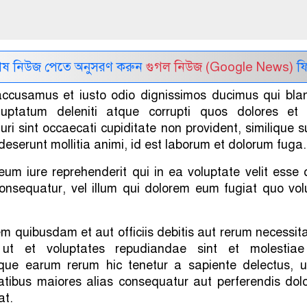
েষ নিউজ পেতে অনুসরণ করুন
গুগল নিউজ (Google News)
ফি
accusamus et iusto odio dignissimos ducimus qui bland
luptatum deleniti atque corrupti quos dolores et
ri sint occaecati cupiditate non provident, similique s
 deserunt mollitia animi, id est laborum et dolorum fuga.
eum iure reprehenderit qui in ea voluptate velit esse
consequatur, vel illum qui dolorem eum fugiat quo vol
 quibusdam et aut officiis debitis aut rerum necessit
 ut et voluptates repudiandae sint et molestia
que earum rerum hic tenetur a sapiente delectus, u
tatibus maiores alias consequatur aut perferendis dol
at.