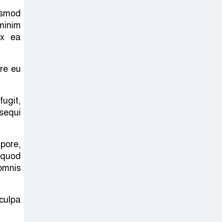
usmod
শেখ হাসিনা প্রসঙ্গে
minim
ভারতের ভূমিকা
ex ea
নিয়ে বাংলাদেশের
ক্ষুব্ধ প্রতিক্রিয়া
ore eu
বাংলাদেশে আইএস
আইয়ের অবাধ
fugit,
সুযোগ পাওয়ার
sequi
অভিযোগ ভিত্তিহীন বললো পাকিস্তান
mpore,
সাকিবকে সমর্থন
 quod
করায় অনুতপ্ত
omnis
আসিফ আকবর ক্ষমা
চাইলেন
 culpa