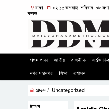
ঢাকা
০২:১৫ অপরাহ্ন, শনিবার, ০৮ অগা
বঙ্গাব্দ
প্রথম পাতা
জাতীয়
রাজনীতি
আর্ন্তজাতি
নগর মহানগর
শিক্ষা
প্রশাসন
প্রচ্ছদ /
Uncategorized
ট্যাগস :