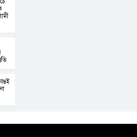
িচে
ে
ামী
ে
ুতি
ন্তই
না