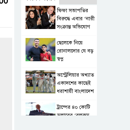
500
ফিফা সভাপতির
বিরুদ্ধে এবার ‘নারী
সংক্রান্ত অভিযোগ
ছেলেকে নিয়ে
রোনালদোর যে বড়
স্বপ্ন
অস্ট্রেলিয়ার অখ্যাত
একাদশের কাছেই
ধরাশায়ী বাংলাদেশ
ট্রাম্পের ৪০ কোটি
ডলারের ‘বলরুম
প্রকল্প’ আটকে