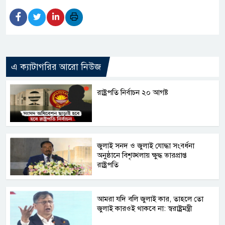
এ ক্যাটাগরির আরো নিউজ
রাষ্ট্রপতি নির্বাচন ২০ আগষ্ট
জুলাই সনদ ও জুলাই যোদ্ধা সংবর্ধনা
অনুষ্ঠানে বিশৃঙ্খলায় ক্ষুদ্ধ ভারপ্রাপ্ত
রাষ্ট্রপতি
আমরা যদি বলি জুলাই কার, তাহলে তো
জুলাই কারওই থাকবে না: স্বরাষ্ট্রমন্ত্রী