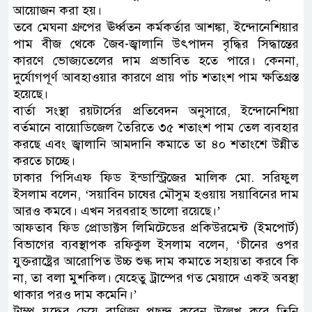
আয়োজন করা হয়।
তবে মেঘনা গ্রুপের ঊর্ধ্বতন কর্মকর্তার আশঙ্কা, ইন্দোনেশিয়ার
পাম বীজ থেকে জৈব-জ্বালানি উৎপাদন বৃদ্ধির সিদ্ধান্তের
কারণে ভোজ্যতেলের দাম প্রভাবিত হতে পারে। কেননা,
দুর্যোগপূর্ণ আবহাওয়ার কারণে প্রায় পাঁচ শতাংশ পাম ক্ষতিগ্রস্ত
হয়েছে।
বার্তা সংস্থা রয়টার্সের প্রতিবেদন অনুসারে, ইন্দোনেশিয়া
বর্তমানে বায়োডিজেল তৈরিতে ৩৫ শতাংশ পাম তেল ব্যবহার
করছে এবং জ্বালানি আমদানি কমাতে তা ৪০ শতাংশে উন্নীত
করতে চাচ্ছে।
ঢাকার পিসিএফ ফিড ইন্ডাস্ট্রিজের মালিক মো. সরিফুল
ইসলাম বলেন, ‘সয়াবিন চাষের মৌসুম হওয়ায় সয়াবিনের দাম
আরও কমবে। এখন সরবরাহ ভালো রয়েছে।’
আফতাব ফিড প্রোডাক্টস লিমিটেডের প্রকিউরমেন্ট (ইমপোর্ট)
বিভাগের ব্যবস্থাপক রফিকুল ইসলাম বলেন, ‘চীনের ওপর
যুক্তরাষ্ট্রের আরোপিত উচ্চ শুল্ক দাম কমাতে সহায়তা করবে কি
না, তা বলা মুশকিল। যেহেতু ট্রাম্পের গত মেয়াদে একই অবস্থা
থাকার পরও দাম কমেনি।’
ট্রাম্প যুদ্ধের চেয়ে বাণিজ্য পছন্দ করেন উল্লেখ করে তিনি