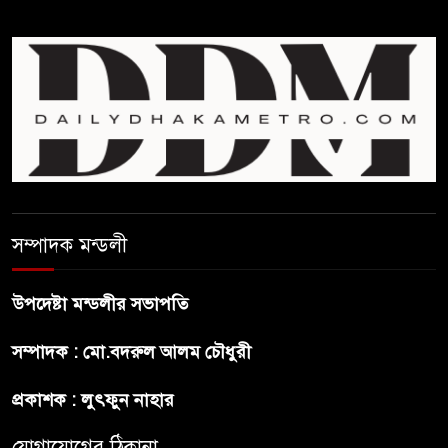
শেখ হাসিনার বক্তব্য প্রচার করলেই
ব্যবস্থা নিবে সরকার : প্রধানমন্ত্রীর
উপদেষ্টা
বাংলাদেশে বিনিয়োগ ও দক্ষ শ্রমিক
নিতে আগ্রহী সৌদি আরব
সম্পাদক মন্ডলী
ব্রাজিলের ফুটবলারকে গুলি করে
হত্যা
উপদেষ্টা মন্ডলীর সভাপতি
গ্যাসের দাম বাড়লো ৭০ টাকা, সন্ধ্যা
সম্পাদক : মো.বদরুল আলম চৌধুরী
থেকে কার্যকর
প্রকাশক : লুৎফুন নাহার
রাজধানীর উত্তরখানে
যোগাযোগের ঠিকানা