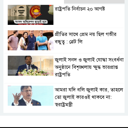
রাষ্ট্রপতি নির্বাচন ২০ আগষ্ট
প্রীতির সাথে প্রেম নয় ছিল গভীর
বন্ধুত্ব : ব্রেট লি
জুলাই সনদ ও জুলাই যোদ্ধা সংবর্ধনা
অনুষ্ঠানে বিশৃঙ্খলায় ক্ষুদ্ধ ভারপ্রাপ্ত
রাষ্ট্রপতি
আমরা যদি বলি জুলাই কার, তাহলে
তো জুলাই কারওই থাকবে না:
স্বরাষ্ট্রমন্ত্রী
ফ্যাসিবাদ মুক্ত দিবস ৫ আগস্ট