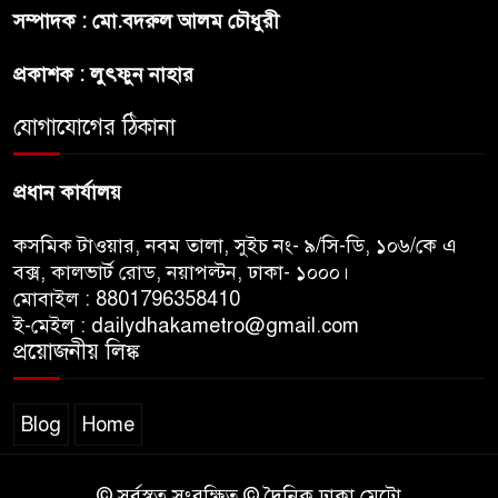
সম্পাদক : মো.বদরুল আলম চৌধুরী
প্রকাশক : লুৎফুন নাহার
যোগাযোগের ঠিকানা
প্রধান কার্যালয়
কসমিক টাওয়ার, নবম তালা, সুইচ নং- ৯/সি-ডি, ১০৬/কে এ
বক্স, কালভার্ট রোড, নয়াপল্টন, ঢাকা- ১০০০।
মোবাইল : 8801796358410
ই-মেইল : dailydhakametro@gmail.com
প্রয়োজনীয় লিঙ্ক
Blog
Home
© সর্বস্বত্ব সংরক্ষিত © দৈনিক ঢাকা মেট্রো