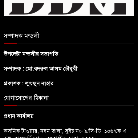
শেখ হাসিনার বক্তব্যে ভারতের
সমর্থন নেই : রণধীর জয়সওয়াল
শেখ হাসিনা দেশে ফিরে আসুক,
সম্পাদক মন্ডলী
গণহত্যার দায়ে কারাগারে যাক :
আইনমন্ত্রী
উপদেষ্টা মন্ডলীর সভাপতি
বিলুপ্ত হচ্ছে র‍্যাব,নতুন বাহিনী
সম্পাদক : মো.বদরুল আলম চৌধুরী
‘স্পেশাল রেসপন্স ব্যাটালিয়ন’
প্রকাশক : লুৎফুন নাহার
শেখ হাসিনা প্রসঙ্গে ভারতের ভূমিকা
যোগাযোগের ঠিকানা
নিয়ে বাংলাদেশের ক্ষুব্ধ প্রতিক্রিয়া
প্রধান কার্যালয়
কসমিক টাওয়ার, নবম তালা, সুইচ নং- ৯/সি-ডি, ১০৬/কে এ