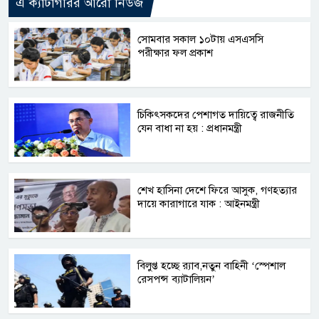
এ ক্যাটাগরির আরো নিউজ
সোমবার সকাল ১০টায় এসএসসি
পরীক্ষার ফল প্রকাশ
চিকিৎসকদের পেশাগত দায়িত্বে রাজনীতি
যেন বাধা না হয় : প্রধানমন্ত্রী
শেখ হাসিনা দেশে ফিরে আসুক, গণহত্যার
দায়ে কারাগারে যাক : আইনমন্ত্রী
বিলুপ্ত হচ্ছে র‍্যাব,নতুন বাহিনী ‘স্পেশাল
রেসপন্স ব্যাটালিয়ন’