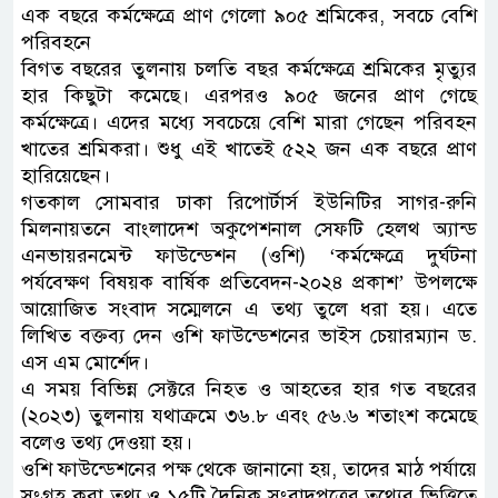
এক বছরে কর্মক্ষেত্রে প্রাণ গেলো ৯০৫ শ্রমিকের, সবচে বেশি
পরিবহনে
বিগত বছরের তুলনায় চলতি বছর কর্মক্ষেত্রে শ্রমিকের মৃত্যুর
হার কিছুটা কমেছে। এরপরও ৯০৫ জনের প্রাণ গেছে
কর্মক্ষেত্রে। এদের মধ্যে সবচেয়ে বেশি মারা গেছেন পরিবহন
খাতের শ্রমিকরা। শুধু এই খাতেই ৫২২ জন এক বছরে প্রাণ
হারিয়েছেন।
গতকাল সোমবার ঢাকা রিপোর্টার্স ইউনিটির সাগর-রুনি
মিলনায়তনে বাংলাদেশ অকুপেশনাল সেফটি হেলথ অ্যান্ড
এনভায়রনমেন্ট ফাউন্ডেশন (ওশি) ‘কর্মক্ষেত্রে দুর্ঘটনা
পর্যবেক্ষণ বিষয়ক বার্ষিক প্রতিবেদন-২০২৪ প্রকাশ’ উপলক্ষে
আয়োজিত সংবাদ সম্মেলনে এ তথ্য তুলে ধরা হয়। এতে
লিখিত বক্তব্য দেন ওশি ফাউন্ডেশনের ভাইস চেয়ারম্যান ড.
এস এম মোর্শেদ।
এ সময় বিভিন্ন সেক্টরে নিহত ও আহতের হার গত বছরের
(২০২৩) তুলনায় যথাক্রমে ৩৬.৮ এবং ৫৬.৬ শতাংশ কমেছে
বলেও তথ্য দেওয়া হয়।
ওশি ফাউন্ডেশনের পক্ষ থেকে জানানো হয়, তাদের মাঠ পর্যায়ে
সংগ্রহ করা তথ্য ও ১৫টি দৈনিক সংবাদপত্রের তথ্যের ভিত্তিতে