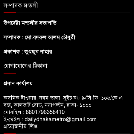
আমাদের হোটলে নেয়নি’
সম্পাদক মন্ডলী
রাষ্ট্রপতি নির্বাচনে ১১ দলীয় ঐক্যের
উপদেষ্টা মন্ডলীর সভাপতি
প্রার্থী অলি আহমদ
সম্পাদক : মো.বদরুল আলম চৌধুরী
বাঁশখালির ১০০ দুঃস্থ পরিবারের
প্রকাশক : লুৎফুন নাহার
হাতে ঘরের ছাবি তুলে দিলেন
প্রধানমন্ত্রী
যোগাযোগের ঠিকানা
প্রধান কার্যালয়
কসমিক টাওয়ার, নবম তালা, সুইচ নং- ৯/সি-ডি, ১০৬/কে এ
বক্স, কালভার্ট রোড, নয়াপল্টন, ঢাকা- ১০০০।
মোবাইল : 8801796358410
ই-মেইল : dailydhakametro@gmail.com
প্রয়োজনীয় লিঙ্ক