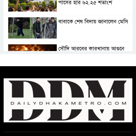
পাসের হার ৬২.২৫ শতাংশ
বাবাকে শেষ বিদায় জানালেন মেসি
সৌদি আরবের কারখানায় আগুনে
পুড়ে নওগাঁরই ১০ জনের মৃত্যু
রাষ্ট্রপতি নির্বাচন ও বৈশ্বিক চ্যালেঞ্জ
মোকাবেলা
প্রেসিডেন্ট নির্বাচনে মির্জা ফখরুলকে
বেঁচে নিলো বিএনপি
“বাংলাদেশি পাসপোর্ট বলে ওরা